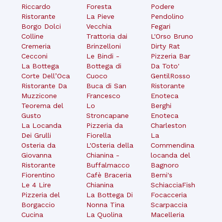
Riccardo
Foresta
Podere
Ristorante
La Pieve
Pendolino
Borgo Dolci
Vecchia
Fegari
Colline
Trattoria dai
L'Orso Bruno
Cremeria
Brinzelloni
Dirty Rat
Cecconi
Le Bindi -
Pizzeria Bar
La Bottega
Bottega di
Da Toto'
Corte Dell’Oca
Cuoco
GentilRosso
Ristorante Da
Buca di San
Ristorante
Muzzicone
Francesco
Enoteca
Teorema del
Lo
Berghi
Gusto
Stroncapane
Enoteca
La Locanda
Pizzeria da
Charleston
Dei Grulli
Fiorella
La
Osteria da
L'Osteria della
Commendina
Giovanna
Chianina -
locanda del
Ristorante
Buffalmacco
Bagnoro
Fiorentino
Cafè Braceria
Berni's
Le 4 Lire
Chianina
SchiacciaFish
Pizzeria del
La Bottega Di
Focacceria
Borgaccio
Nonna Tina
Scarpaccia
Cucina
La Quolina
Macelleria