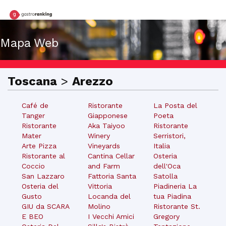
Mapa Web
Toscana
>
Arezzo
Café de
Ristorante
La Posta del
Tanger
Giapponese
Poeta
Ristorante
Aka Taiyoo
Ristorante
Mater
Winery
Serristori,
Arte Pizza
Vineyards
Italia
Ristorante al
Cantina Cellar
Osteria
Coccio
and Farm
dell'Oca
San Lazzaro
Fattoria Santa
Satolla
Osteria del
Vittoria
Piadineria La
Gusto
Locanda del
tua Piadina
GIU da SCARA
Molino
Ristorante St.
E BEO
I Vecchi Amici
Gregory