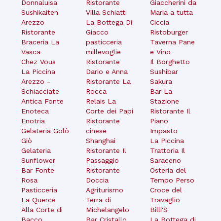
Donnaluisa
Ristorante
Giaccherini da
Sushikaiten
Villa Schiatti
Maria a tutta
Arezzo
La Bottega Di
Ciccia
Ristorante
Giacco
Ristoburger
Braceria La
pasticceria
Taverna Pane
Vasca
millevoglie
e Vino
Chez Vous
Ristorante
Il Borghetto
La Piccina
Dario e Anna
Sushibar
Arezzo -
Ristorante La
Sakura
Schiacciate
Rocca
Bar La
Antica Fonte
Relais La
Stazione
Enoteca
Corte dei Papi
Ristorante Il
Enotria
Ristorante
Piano
Gelateria Golò
cinese
Impasto
Giò
Shanghai
La Piccina
Gelateria
Ristorante Il
Trattoria Il
Sunflower
Passaggio
Saraceno
Bar Fonte
Ristorante
Osteria del
Rosa
Doccia
Tempo Perso
Pasticceria
Agriturismo
Croce del
La Querce
Terra di
Travaglio
Alla Corte di
Michelangelo
Billi'S
Bacco
Bar Cristallo
La Bottega di