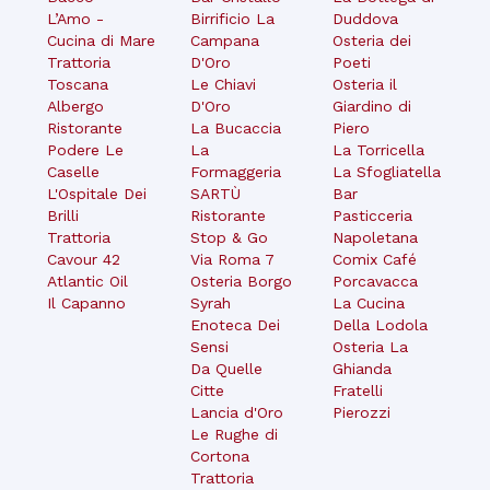
L’Amo -
Birrificio La
Duddova
Cucina di Mare
Campana
Osteria dei
Trattoria
D'Oro
Poeti
Toscana
Le Chiavi
Osteria il
Albergo
D'Oro
Giardino di
Ristorante
La Bucaccia
Piero
Podere Le
La
La Torricella
Caselle
Formaggeria
La Sfogliatella
L'Ospitale Dei
SARTÙ
Bar
Brilli
Ristorante
Pasticceria
Trattoria
Stop & Go
Napoletana
Cavour 42
Via Roma 7
Comix Café
Atlantic Oil
Osteria Borgo
Porcavacca
Il Capanno
Syrah
La Cucina
Enoteca Dei
Della Lodola
Sensi
Osteria La
Da Quelle
Ghianda
Citte
Fratelli
Lancia d'Oro
Pierozzi
Le Rughe di
Cortona
Trattoria