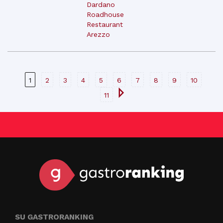
Dardano
Roadhouse
Restaurant
Arezzo
1
2
3
4
5
6
7
8
9
10
11
SU GASTRORANKING