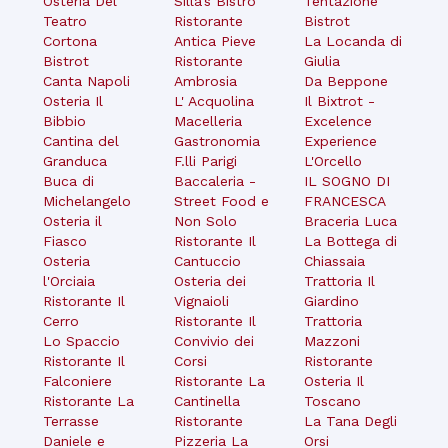
Osteria Del
Silla's Bistrò
Tentazione
Teatro
Ristorante
Bistrot
Cortona
Antica Pieve
La Locanda di
Bistrot
Ristorante
Giulia
Canta Napoli
Ambrosia
Da Beppone
Osteria Il
L' Acquolina
Il Bixtrot -
Bibbio
Macelleria
Excelence
Cantina del
Gastronomia
Experience
Granduca
F.lli Parigi
L'Orcello
Buca di
Baccaleria -
IL SOGNO DI
Michelangelo
Street Food e
FRANCESCA
Osteria il
Non Solo
Braceria Luca
Fiasco
Ristorante Il
La Bottega di
Osteria
Cantuccio
Chiassaia
l'Orciaia
Osteria dei
Trattoria Il
Ristorante Il
Vignaioli
Giardino
Cerro
Ristorante Il
Trattoria
Lo Spaccio
Convivio dei
Mazzoni
Ristorante Il
Corsi
Ristorante
Falconiere
Ristorante La
Osteria Il
Ristorante La
Cantinella
Toscano
Terrasse
Ristorante
La Tana Degli
Daniele e
Pizzeria La
Orsi