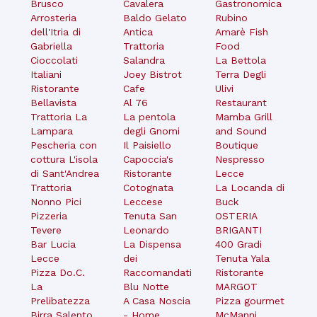
Brusco
Cavalera
Gastronomica
Arrosteria
Baldo Gelato
Rubino
dell'Itria di
Antica
Amarè Fish
Gabriella
Trattoria
Food
Cioccolati
Salandra
La Bettola
Italiani
Joey Bistrot
Terra Degli
Ristorante
Cafe
Ulivi
Bellavista
Al 76
Restaurant
Trattoria La
La pentola
Mamba Grill
Lampara
degli Gnomi
and Sound
Pescheria con
Il Paisiello
Boutique
cottura L'isola
Capoccia's
Nespresso
di Sant'Andrea
Ristorante
Lecce
Trattoria
Cotognata
La Locanda di
Nonno Pici
Leccese
Buck
Pizzeria
Tenuta San
OSTERIA
Tevere
Leonardo
BRIGANTI
Bar Lucia
La Dispensa
400 Gradi
Lecce
dei
Tenuta Yala
Pizza Do.C.
Raccomandati
Ristorante
La
Blu Notte
MARGOT
Prelibatezza
A Casa Noscia
Pizza gourmet
Birra Salento
- Home
McManni