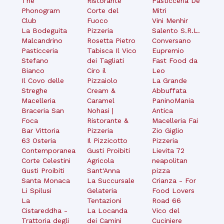
The
Ristorante
Pasticceria De
Phonogram
Corte del
Mitri
Club
Fuoco
Vini Menhir
La Bodeguita
Pizzeria
Salento S.R.L.
Malcandrino
Rosetta Pietro
Conversano
Pasticceria
Tabisca Il Vico
Eupremio
Stefano
dei Tagliati
Fast Food da
Bianco
Ciro il
Leo
Il Covo delle
Pizzaiolo
La Grande
Streghe
Cream &
Abbuffata
Macelleria
Caramel
PaninoMania
Braceria San
Nohasi |
Antica
Foca
Ristorante &
Macelleria Fai
Bar Vittoria
Pizzeria
Zio Giglio
63 Osteria
Il Pizzicotto
Pizzeria
Contemporanea
Gusti Proibiti
Lievita 72
Corte Celestini
Agricola
neapolitan
Gusti Proibiti
Sant'Anna
pizza
Santa Monaca
La Succursale
Crianza - For
Li Spilusi
Gelateria
Food Lovers
La
Tentazioni
Road 66
Cistareddha -
La Locanda
Vico del
Trattoria degli
dei Camini
Cuciniere