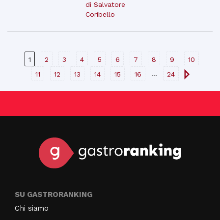
di Salvatore
Coribello
1
2
3
4
5
6
7
8
9
10
...
11
12
13
14
15
16
24
SU GASTRORANKING
Chi siamo