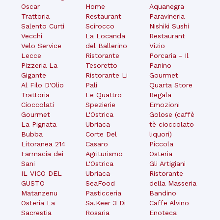
Oscar
Home
Aquanegra
Trattoria
Restaurant
Paravineria
Salento Curti
Scirocco
Nishiki Sushi
Vecchi
La Locanda
Restaurant
Velo Service
del Ballerino
Vizio
Lecce
Ristorante
Porcaria - Il
Pizzeria La
Tesoretto
Panino
Gigante
Ristorante Li
Gourmet
Al Filo D'Olio
Pali
Quarta Store
Trattoria
Le Quattro
Regala
Cioccolati
Spezierie
Emozioni
Gourmet
L'Ostrica
Golose (caffè
La Pignata
Ubriaca
tè cioccolato
Bubba
Corte Del
liquori)
Litoranea 214
Casaro
Piccola
Farmacia dei
Agriturismo
Osteria
Sani
L'Ostrica
Gli Artigiani
IL VICO DEL
Ubriaca
Ristorante
GUSTO
SeaFood
della Masseria
Matanzenu
Pasticceria
Bandino
Osteria La
Sa.Keer 3 Di
Caffe Alvino
Sacrestia
Rosaria
Enoteca