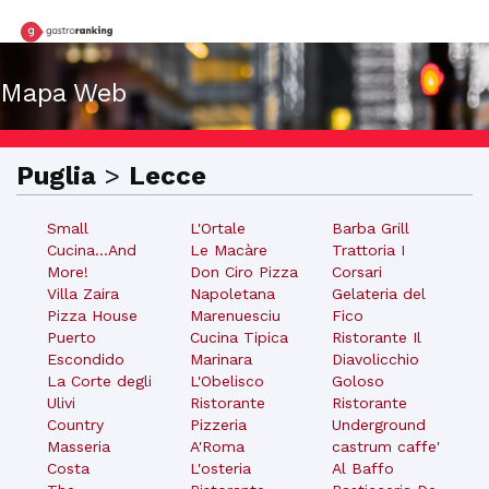
Mapa Web
Puglia
>
Lecce
Small
L'Ortale
Barba Grill
Cucina...And
Le Macàre
Trattoria I
More!
Don Ciro Pizza
Corsari
Villa Zaira
Napoletana
Gelateria del
Pizza House
Marenuesciu
Fico
Puerto
Cucina Tipica
Ristorante Il
Escondido
Marinara
Diavolicchio
La Corte degli
L'Obelisco
Goloso
Ulivi
Ristorante
Ristorante
Country
Pizzeria
Underground
Masseria
A'Roma
castrum caffe'
Costa
L'osteria
Al Baffo