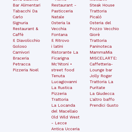
Bar Alimentari
Restaurant -
Steak House
Tabacchi Da
Pasticceria
Trattoria
Carlo
Natale
Picaló
Signuria
Osteria la
Osteria del
Restaurant &
Vecchia
Pozzo Vecchio
Caffè
Fontana
Giorè
Il Diavolicchio
Il Ritrovo
Trattoria
Goloso
i latini
Paninoteca
Carnivori
Ristorante La
MammaMia
Braceria
Ficarigna
MISCELARTE:
Petracca
Mc'Ntoni •
Caffetteria-
Pizzeria Noël
street food
Lounge bar
Tenuta
Jolly Roger
Lucagiovanni
Trattoria La
La Rustica
Puritate
Pizzeria
La Giudecca
Trattoria
L'altro baffo
La Locanda
Prendici Gusto
del Macellaio
Old Wild West
- Lecce
Antica Ucceria