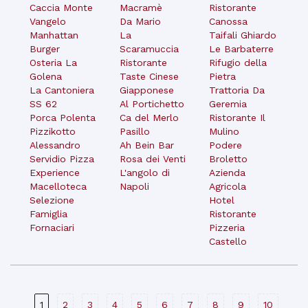
Caccia Monte
Macramè
Ristorante
Vangelo
Da Mario
Canossa
Manhattan
La
Taifali Ghiardo
Burger
Scaramuccia
Le Barbaterre
Osteria La
Ristorante
Rifugio della
Golena
Taste Cinese
Pietra
La Cantoniera
Giapponese
Trattoria Da
SS 62
Al Portichetto
Geremia
Porca Polenta
Ca del Merlo
Ristorante Il
Pizzikotto
Pasillo
Mulino
Alessandro
Ah Bein Bar
Podere
Servidio Pizza
Rosa dei Venti
Broletto
Experience
L'angolo di
Azienda
Macelloteca
Napoli
Agricola
Selezione
Hotel
Famiglia
Ristorante
Fornaciari
Pizzeria
Castello
1
2
3
4
5
6
7
8
9
10