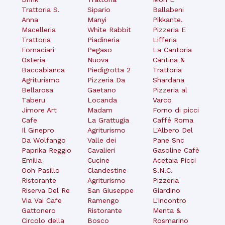
Trattoria S.
Sipario
Ballabeni
Anna
Manyi
Pikkante.
Macelleria
White Rabbit
Pizzeria E
Trattoria
Piadineria
Lifferia
Fornaciari
Pegaso
La Cantoria
Osteria
Nuova
Cantina &
Baccabianca
Piedigrotta 2
Trattoria
Agriturismo
Pizzeria Da
Shardana
Bellarosa
Gaetano
Pizzeria al
Taberu
Locanda
Varco
Jimore Art
Madam
Forno di picci
Cafe
La Grattugia
Caffé Roma
Il Ginepro
Agriturismo
L'Albero Del
Da Wolfango
Valle dei
Pane Snc
Paprika Reggio
Cavalieri
Gasoline Cafè
Emilia
Cucine
Acetaia Picci
Ooh Pasillo
Clandestine
S.N.C.
Ristorante
Agriturismo
Pizzeria
Riserva Del Re
San Giuseppe
Giardino
Via Vai Cafe
Ramengo
L'Incontro
Gattonero
Ristorante
Menta &
Circolo della
Bosco
Rosmarino