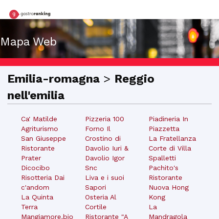
Mapa Web
Emilia-romagna
>
Reggio
nell'emilia
Ca' Matilde
Pizzeria 100
Piadineria In
Agriturismo
Forno Il
Piazzetta
San Giuseppe
Crostino di
La Fratellanza
Ristorante
Davolio Iuri &
Corte di Villa
Prater
Davolio Igor
Spalletti
Dicocibo
Snc
Pachito's
Risotteria Dai
Liva e i suoi
Ristorante
c'andom
Sapori
Nuova Hong
La Quinta
Osteria Al
Kong
Terra
Cortile
La
Mangiamore.bio
Ristorante "A
Mandragola