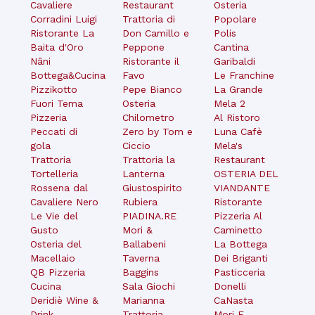
Cavaliere
Restaurant
Osteria
Corradini Luigi
Trattoria di
Popolare
Ristorante La
Don Camillo e
Polis
Baita d'Oro
Peppone
Cantina
Nâni
Ristorante il
Garibaldi
Bottega&Cucina
Favo
Le Franchine
Pizzikotto
Pepe Bianco
La Grande
Fuori Tema
Osteria
Mela 2
Pizzeria
Chilometro
Al Ristoro
Peccati di
Zero by Tom e
Luna Cafè
gola
Ciccio
Mela's
Trattoria
Trattoria la
Restaurant
Tortelleria
Lanterna
OSTERIA DEL
Rossena dal
Giustospirito
VIANDANTE
Cavaliere Nero
Rubiera
Ristorante
Le Vie del
PIADINA.RE
Pizzeria Al
Gusto
Mori &
Caminetto
Osteria del
Ballabeni
La Bottega
Macellaio
Taverna
Dei Briganti
QB Pizzeria
Baggins
Pasticceria
Cucina
Sala Giochi
Donelli
Deridiè Wine &
Marianna
CaNasta
Drink
Trattoria
Mori E