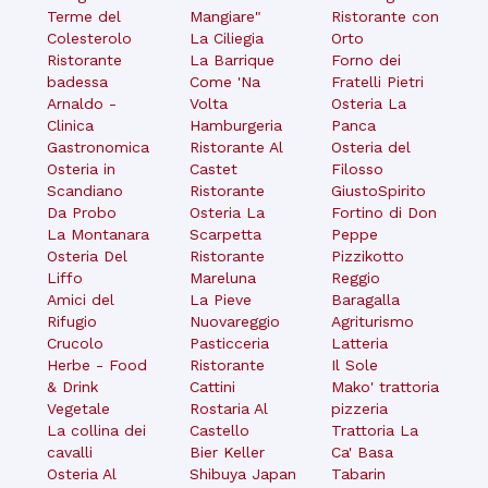
Terme del
Mangiare"
Ristorante con
Colesterolo
La Ciliegia
Orto
Ristorante
La Barrique
Forno dei
badessa
Come 'Na
Fratelli Pietri
Arnaldo -
Volta
Osteria La
Clinica
Hamburgeria
Panca
Gastronomica
Ristorante Al
Osteria del
Osteria in
Castet
Filosso
Scandiano
Ristorante
GiustoSpirito
Da Probo
Osteria La
Fortino di Don
La Montanara
Scarpetta
Peppe
Osteria Del
Ristorante
Pizzikotto
Liffo
Mareluna
Reggio
Amici del
La Pieve
Baragalla
Rifugio
Nuovareggio
Agriturismo
Crucolo
Pasticceria
Latteria
Herbe - Food
Ristorante
Il Sole
& Drink
Cattini
Mako' trattoria
Vegetale
Rostaria Al
pizzeria
La collina dei
Castello
Trattoria La
cavalli
Bier Keller
Ca' Basa
Osteria Al
Shibuya Japan
Tabarin