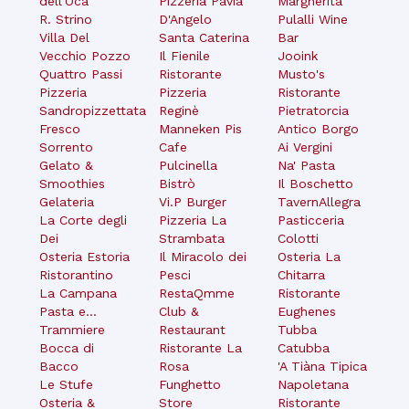
dell'Oca
Pizzeria Pavia
Margherita
R. Strino
D'Angelo
Pulalli Wine
Villa Del
Santa Caterina
Bar
Vecchio Pozzo
Il Fienile
Jooink
Quattro Passi
Ristorante
Musto's
Pizzeria
Pizzeria
Ristorante
Sandropizzettata
Reginè
Pietratorcia
Fresco
Manneken Pis
Antico Borgo
Sorrento
Cafe
Ai Vergini
Gelato &
Pulcinella
Na' Pasta
Smoothies
Bistrò
Il Boschetto
Gelateria
Vi.P Burger
TavernAllegra
La Corte degli
Pizzeria La
Pasticceria
Dei
Strambata
Colotti
Osteria Estoria
Il Miracolo dei
Osteria La
Ristorantino
Pesci
Chitarra
La Campana
RestaQmme
Ristorante
Pasta e...
Club &
Eughenes
Trammiere
Restaurant
Tubba
Bocca di
Ristorante La
Catubba
Bacco
Rosa
'A Tiàna Tipica
Le Stufe
Funghetto
Napoletana
Osteria &
Store
Ristorante