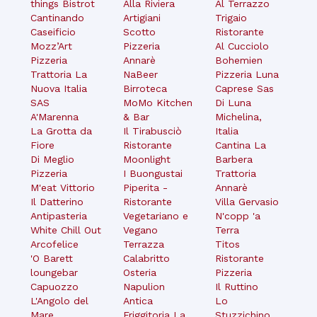
things Bistrot
Alla Riviera
Al Terrazzo
Cantinando
Artigiani
Trigaio
Caseificio
Scotto
Ristorante
Mozz’Art
Pizzeria
Al Cucciolo
Pizzeria
Annarè
Bohemien
Trattoria La
NaBeer
Pizzeria Luna
Nuova Italia
Birroteca
Caprese Sas
SAS
MoMo Kitchen
Di Luna
A'Marenna
& Bar
Michelina,
La Grotta da
Il Tirabusciò
Italia
Fiore
Ristorante
Cantina La
Di Meglio
Moonlight
Barbera
Pizzeria
I Buongustai
Trattoria
M'eat Vittorio
Piperita -
Annarè
Il Datterino
Ristorante
Villa Gervasio
Antipasteria
Vegetariano e
N'copp 'a
White Chill Out
Vegano
Terra
Arcofelice
Terrazza
Titos
'O Barett
Calabritto
Ristorante
loungebar
Osteria
Pizzeria
Capuozzo
Napulion
Il Ruttino
L'Angolo del
Antica
Lo
Mare
Friggitoria La
Stuzzichino