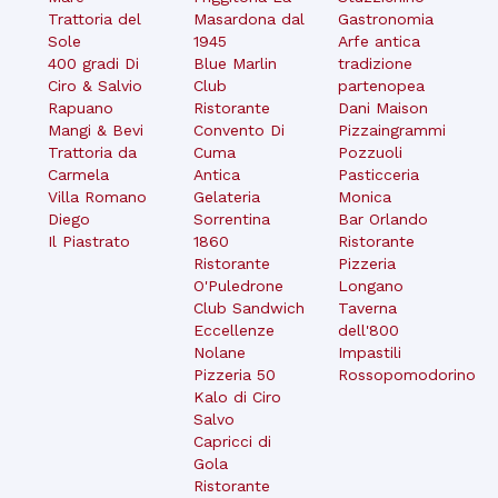
Trattoria del
Masardona dal
Gastronomia
Sole
1945
Arfe antica
400 gradi Di
Blue Marlin
tradizione
Ciro & Salvio
Club
partenopea
Rapuano
Ristorante
Dani Maison
Mangi & Bevi
Convento Di
Pizzaingrammi
Trattoria da
Cuma
Pozzuoli
Carmela
Antica
Pasticceria
Villa Romano
Gelateria
Monica
Diego
Sorrentina
Bar Orlando
Il Piastrato
1860
Ristorante
Ristorante
Pizzeria
O'Puledrone
Longano
Club Sandwich
Taverna
Eccellenze
dell'800
Nolane
Impastili
Pizzeria 50
Rossopomodorino
Kalo di Ciro
Salvo
Capricci di
Gola
Ristorante