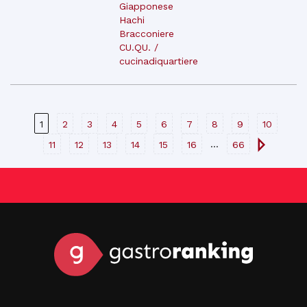
Giapponese
Hachi
Bracconiere
CU.QU. /
cucinadiquartiere
1
2
3
4
5
6
7
8
9
10
...
11
12
13
14
15
16
66