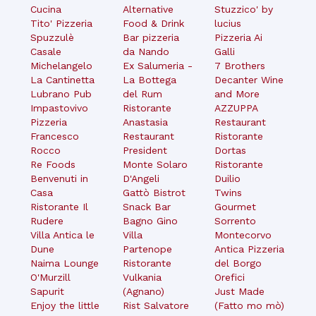
Cucina
Alternative
Stuzzico' by
Tito' Pizzeria
Food & Drink
lucius
Spuzzulè
Bar pizzeria
Pizzeria Ai
Casale
da Nando
Galli
Michelangelo
Ex Salumeria -
7 Brothers
La Cantinetta
La Bottega
Decanter Wine
Lubrano Pub
del Rum
and More
Impastovivo
Ristorante
AZZUPPA
Pizzeria
Anastasia
Restaurant
Francesco
Restaurant
Ristorante
Rocco
President
Dortas
Re Foods
Monte Solaro
Ristorante
Benvenuti in
D'Angeli
Duilio
Casa
Gattò Bistrot
Twins
Ristorante Il
Snack Bar
Gourmet
Rudere
Bagno Gino
Sorrento
Villa Antica le
Villa
Montecorvo
Dune
Partenope
Antica Pizzeria
Naima Lounge
Ristorante
del Borgo
O'Murzill
Vulkania
Orefici
Sapurit
(Agnano)
Just Made
Enjoy the little
Rist Salvatore
(Fatto mo mò)