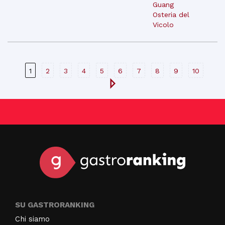
Guang
Osteria del
Vicolo
1
2
3
4
5
6
7
8
9
10
SU GASTRORANKING
Chi siamo