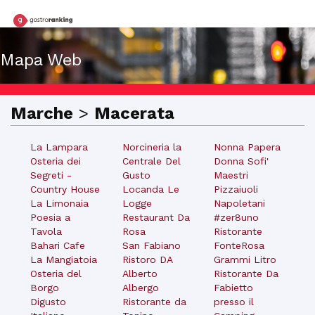
Mapa Web
Marche
>
Macerata
La Lampara
Norcineria la
Nonna Papera
Osteria dei
Centrale Del
Donna Sofi'
Segreti -
Gusto
Maestri
Country House
Locanda Le
Pizzaiuoli
La Limonaia
Logge
Napoletani
Poesia a
Restaurant Da
#zer8uno
Tavola
Rosa
Ristorante
Bahari Cafe
San Fabiano
FonteRosa
La Mangiatoia
Ristoro DA
Grammi Litro
Osteria del
Alberto
Ristorante Da
Borgo
Albergo
Fabietto
Digusto
Ristorante da
presso il