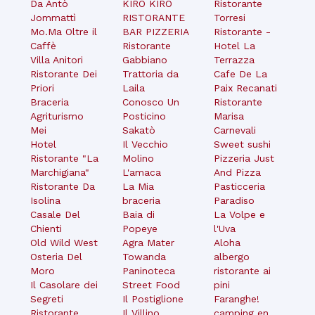
Da Antò
KIRO KIRO
Ristorante
Jommattì
RISTORANTE
Torresi
Mo.Ma Oltre il
BAR PIZZERIA
Ristorante -
Caffè
Ristorante
Hotel La
Villa Anitori
Gabbiano
Terrazza
Ristorante Dei
Trattoria da
Cafe De La
Priori
Laila
Paix Recanati
Braceria
Conosco Un
Ristorante
Agriturismo
Posticino
Marisa
Mei
Sakatò
Carnevali
Hotel
Il Vecchio
Sweet sushi
Ristorante "La
Molino
Pizzeria Just
Marchigiana"
L'amaca
And Pizza
Ristorante Da
La Mia
Pasticceria
Isolina
braceria
Paradiso
Casale Del
Baia di
La Volpe e
Chienti
Popeye
l'Uva
Old Wild West
Agra Mater
Aloha
Osteria Del
Towanda
albergo
Moro
Paninoteca
ristorante ai
Il Casolare dei
Street Food
pini
Segreti
Il Postiglione
Faranghe!
Ristorante
Il Villino
camping en