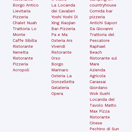
Borgo Antico
La Locanda
countryhouse
Lievitaria
dei Cavalieri
Comida bar
Pizzeria
Yoshi Yoshi Di
pizzeria
Chalet Nuah
Xing Xiaojian
Antichi Sapori
Trattoria Lo
Bar-Pizzeria
Da Giovanni
Monte
Pa e Ma
Trattoria del
Caffe Sibilla
Osteria Ars
Pescatore
Ristorante
Vivendi
Raphael
Nenetta
Ristorante
Beach
Ristorante
Orso
Ristorante sul
Pizzeria
Borgo
Mare
Acropoli
Marinaro
Azienda
Osteria La
Agricola
Donzelletta
Carassai
Gelateria
Giordano
Opera
Wok Sushi
Locanda del
Tavolo Matto
Max Pizza
Ristorante
Cinese
Pechino di Sun