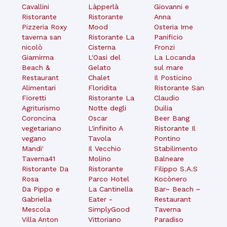
Cavallini
Làpperlà
Giovanni e
Ristorante
Ristorante
Anna
Pizzeria Roxy
Mood
Osteria Ime
taverna san
Ristorante La
Panificio
nicolò
Cisterna
Fronzi
Giamirma
L'Oasi del
La Locanda
Beach &
Gelato
sul mare
Restaurant
Chalet
Il Posticino
Alimentari
Floridita
Ristorante San
Fioretti
Ristorante La
Claudio
Agriturismo
Notte degli
Duilia
Coroncina
Oscar
Beer Bang
vegetariano
L'infinito A
Ristorante Il
vegano
Tavola
Pontino
Mandi'
Il Vecchio
Stabilimento
Taverna41
Molino
Balneare
Ristorante Da
Ristorante
Filippo S.A.S
Rosa
Parco Hotel
Kocònero
Da Pippo e
La Cantinella
Bar~ Beach ~
Gabriella
Eater -
Restaurant
Mescola
SimplyGood
Taverna
Villa Anton
Vittoriano
Paradiso