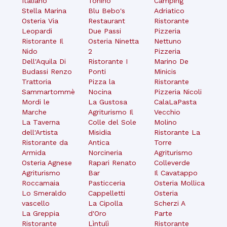
Italiano
Tonino
Camping
Stella Marina
Blu Bebo's
Adriatico
Osteria Via
Restaurant
Ristorante
Leopardi
Due Passi
Pizzeria
Ristorante Il
Osteria Ninetta
Nettuno
Nido
2
Pizzeria
Dell'Aquila Di
Ristorante I
Marino De
Budassi Renzo
Ponti
Minicis
Trattoria
Pizza la
Ristorante
Sammartommè
Nocina
Pizzeria Nicoli
Mordi le
La Gustosa
CalaLaPasta
Marche
Agriturismo Il
Vecchio
La Taverna
Colle del Sole
Molino
dell'Artista
Misidia
Ristorante La
Ristorante da
Antica
Torre
Armida
Norcineria
Agriturismo
Osteria Agnese
Rapari Renato
Colleverde
Agriturismo
Bar
Il Cavatappo
Roccamaia
Pasticceria
Osteria Mollica
Lo Smeraldo
Cappelletti
Osteria
vascello
La Cipolla
Scherzi A
La Greppia
d'Oro
Parte
Ristorante
Lìntulì
Ristorante