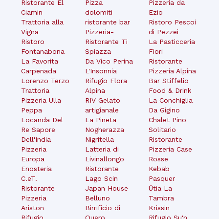
Ristorante El
Pizza
Pizzeria da
Ciamin
dolomiti
Ezio
Trattoria alla
ristorante bar
Ristoro Pescoi
Vigna
Pizzeria-
di Pezzei
Ristoro
Ristorante Ti
La Pasticceria
Fontanabona
Spiazza
Fiori
La Favorita
Da Vico Perina
Ristorante
Carpenada
L'Insonnia
Pizzeria Alpina
Lorenzo Terzo
Rifugio Flora
Bar Stiffelio
Trattoria
Alpina
Food & Drink
Pizzeria Ulla
RIV Gelato
La Conchiglia
Peppa
artigianale
Da Gigino
Locanda Del
La Pineta
Chalet Pino
Re Sapore
Nogherazza
Solitario
Dell'India
Nigritella
Ristorante
Pizzeria
Latteria di
Pizzeria Case
Europa
Livinallongo
Rosse
Enosteria
Ristorante
Kebab
C.eT.
Lago Scin
Pasquer
Ristorante
Japan House
Ütia La
Pizzeria
Belluno
Tambra
Ariston
Birrificio di
Krissin
Rifugio
Quero
Rifugio Su'n