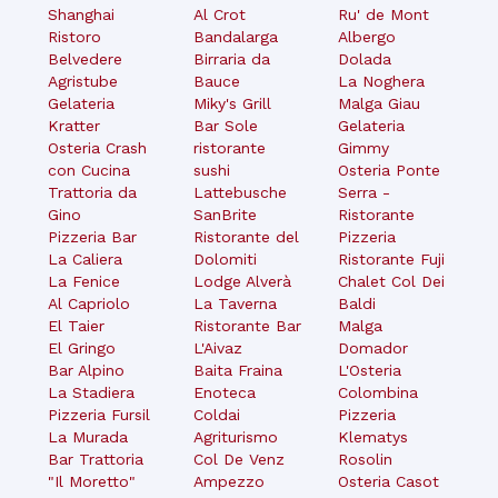
Shanghai
Al Crot
Ru' de Mont
Ristoro
Bandalarga
Albergo
Belvedere
Birraria da
Dolada
Agristube
Bauce
La Noghera
Gelateria
Miky's Grill
Malga Giau
Kratter
Bar Sole
Gelateria
Osteria Crash
ristorante
Gimmy
con Cucina
sushi
Osteria Ponte
Trattoria da
Lattebusche
Serra -
Gino
SanBrite
Ristorante
Pizzeria Bar
Ristorante del
Pizzeria
La Caliera
Dolomiti
Ristorante Fuji
La Fenice
Lodge Alverà
Chalet Col Dei
Al Capriolo
La Taverna
Baldi
El Taier
Ristorante Bar
Malga
El Gringo
L'Aivaz
Domador
Bar Alpino
Baita Fraina
L'Osteria
La Stadiera
Enoteca
Colombina
Pizzeria Fursil
Coldai
Pizzeria
La Murada
Agriturismo
Klematys
Bar Trattoria
Col De Venz
Rosolin
"Il Moretto"
Ampezzo
Osteria Casot