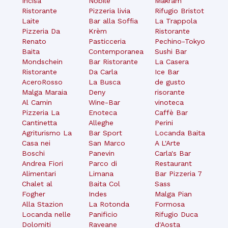
Incisa
Nobile
Makram
Ristorante
Pizzeria livia
Rifugio Bristot
Laite
Bar alla Soffia
La Trappola
Pizzeria Da
Krèm
Ristorante
Renato
Pasticceria
Pechino-Tokyo
Baita
Contemporanea
Sushi Bar
Mondschein
Bar Ristorante
La Casera
Ristorante
Da Carla
Ice Bar
AceroRosso
La Busca
de gusto
Malga Maraia
Deny
risorante
Al Camin
Wine-Bar
vinoteca
Pizzeria La
Enoteca
Caffè Bar
Cantinetta
Alleghe
Perini
Agriturismo La
Bar Sport
Locanda Baita
Casa nei
San Marco
A L'Arte
Boschi
Panevin
Carla's Bar
Andrea Fiori
Parco di
Restaurant
Alimentari
Limana
Bar Pizzeria 7
Chalet al
Baita Col
Sass
Fogher
Indes
Malga Pian
Alla Stazion
La Rotonda
Formosa
Locanda nelle
Panificio
Rifugio Duca
Dolomiti
Raveane
d'Aosta