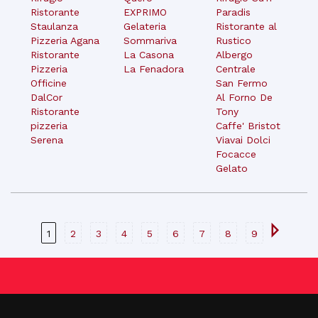
Ristorante
EXPRIMO
Paradis
Staulanza
Gelateria
Ristorante al
Pizzeria Agana
Sommariva
Rustico
Ristorante
La Casona
Albergo
Pizzeria
La Fenadora
Centrale
Officine
San Fermo
DalCor
Al Forno De
Ristorante
Tony
pizzeria
Caffe' Bristot
Serena
Viavai Dolci
Focacce
Gelato
1
2
3
4
5
6
7
8
9