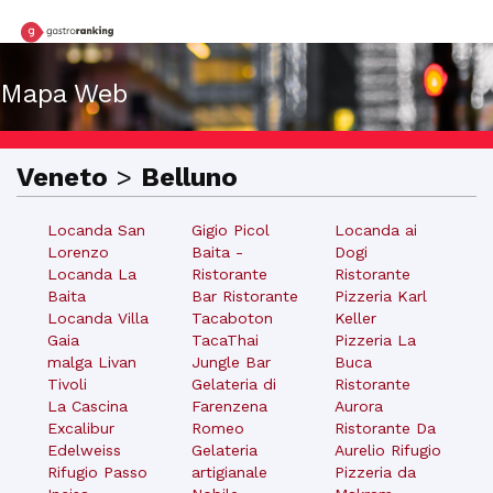
Mapa Web
Veneto
>
Belluno
Locanda San
Gigio Picol
Locanda ai
Lorenzo
Baita -
Dogi
Locanda La
Ristorante
Ristorante
Baita
Bar Ristorante
Pizzeria Karl
Locanda Villa
Tacaboton
Keller
Gaia
TacaThai
Pizzeria La
malga Livan
Jungle Bar
Buca
Tivoli
Gelateria di
Ristorante
La Cascina
Farenzena
Aurora
Excalibur
Romeo
Ristorante Da
Edelweiss
Gelateria
Aurelio Rifugio
Rifugio Passo
artigianale
Pizzeria da