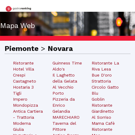
Mapa Web
Piemonte
>
Novara
Ristorante
Guinness Time
Ristorante La
Hotel Villa
Aldo's
Riva Lesa
Crespi
Il Laghetto
Bue D'oro
Castagneto
della Gelata
Strattoria
Hostaria 3
Al Vecchio
Circolo Gatto
Tigli
Porto
Blu
Impero
Pizzeria da
Goblin
Mondopizza
Enrico
Ristorante
Antica Cartiera
Gelandia
Giardinetto
- Trattoria
MARECHIARO
Al Sorriso
Moderna
Taverna del
Mama Cafè
Giulia
Pittore
Ristorante