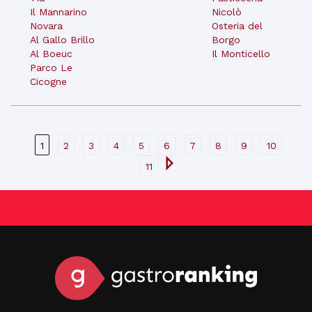
Il Mannarino
Nicolò
Novara
Osteria del
Al Gallo Brillo
Borgo
Al Boeuc
Il Monticello
Parco Le
Cicogne
1
2
3
4
5
6
7
8
9
10
11