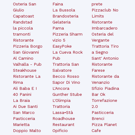
Osteria San
Faina
prete
Giulio
La Bussola
Pizzaclub No
Capatoast
Brandosteria
Limits
Randstad
Gelateria
Ristorante
la piccola
Pama
Imbarcadero
tramonti
Pizzeria Sharm
Osteria del
Ristorante
vizio 5
Vergante
Pizzeria Borgo
EasyPoke
Trattoria Tiro
San Giovanni
La Cueva Rock
a Segno
Al Camino
Pub
Sant' Antonio
Valhalla - Pub
Trattoria San
Ristorante
Steakhouse
Salvatore
Farese
Ristorante La
Becco Rosso
Ristorante da
Rima
Sapor Di Vino
Venanzio
Ali Baba E I
L'Ancora
Sfizio Piadina
40 Panini
Gunther Stube
Bar Ok
La Braia
L'Olimpia
Torrefazione
Ai Due Santi
Trattoria
2.0
San Marco
Lassa•Stà
Pasticceria
Pasticceria
Roadhouse
Brenci
Marietta
Restaurant
Pizza Planet
Doppio Malto
Opificio
Cafe