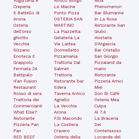
Yogurteria e
Antico Borgo
Moa
Creperia
Le Macine
Phenomenon
Il Battello di
Punto Pizza
Bar Blumarine
Arona
OSTERIA SAN
In La Rosa
Osteria
MARTINO
Ristorante San
dell'orso
La Piazzetta
Giulio
ghiotto
Gelateria La
Hostaria
Vecchia
Via Lattea
D'Argascia
Sizzano
Dormelletto
Bar Cristallo
Enoteca Il
Pizzamania
San Giorgio
Grappolo
Trattoria Dal
Pizzaland da
Fermata 24
Salmet
mario
Battipalo
Trattoria
Ristorante
IFan Fusion
Ristorante bar
Pizzeria Amici
Restaurant
Edera
Miei
Rosso di sera
Taverna Antico
Don Bi Cafè
Trattoria dei
Agnello
Osteria Mea
Commercianti
La Vecchia
Culpa
What Else?
Arona
Al 7.4
Ristorante
F.lli Macondo
La Braceria
Pizzeria Pan
La Costiera
Del
Pan
Cravero
Conterissoso
RED BEEF
Osteria della
Locanda del