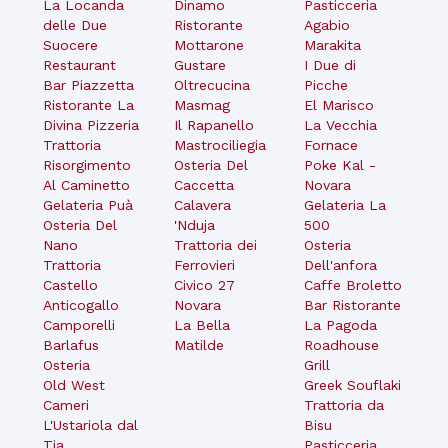
La Locanda
Dinamo
Pasticceria
delle Due
Ristorante
Agabio
Suocere
Mottarone
Marakita
Restaurant
Gustare
I Due di
Bar Piazzetta
Oltrecucina
Picche
Ristorante La
Masmag
El Marisco
Divina Pizzeria
Il Rapanello
La Vecchia
Trattoria
Mastrociliegia
Fornace
Risorgimento
Osteria Del
Poke Kal -
Al Caminetto
Caccetta
Novara
Gelateria Puà
Calavera
Gelateria La
Osteria Del
'Nduja
500
Nano
Trattoria dei
Osteria
Trattoria
Ferrovieri
Dell'anfora
Castello
Civico 27
Caffe Broletto
Anticogallo
Novara
Bar Ristorante
Camporelli
La Bella
La Pagoda
Barlafus
Matilde
Roadhouse
Osteria
Grill
Old West
Greek Souflaki
Cameri
Trattoria da
L'Ustariola dal
Bisu
Tia
Pasticceria