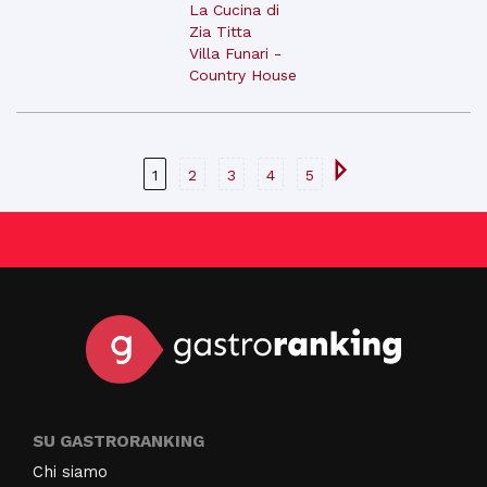
La Cucina di
Zia Titta
Villa Funari -
Country House
1
2
3
4
5
SU GASTRORANKING
Chi siamo