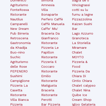
Domenico
Simona
Sagra de li
Agriturismo
Amnesia
Vincisgrassi
FonteRossa
Villa
cotti su lu
Ristorante
Bonaparte
furnu a legne
Nautilus
Perfero Caffè
Pizzazzolina
Campanelli
Caffè Manuela
Kaizen Sushi
New Dream
Caffe' Miu'
Bar
Pub Birreria
Braceria Da
Lago Azzurro
Retroscena
Gianfranco
Granoteca
Gastronomia
Ristorante
La Storiella
da Khadija
Pizzeria Le
Miramare
Buo-nino
Papillon
Chalet
Suchic
Ristorante
MOYTO
Agriturismo
Pizzeria Il
Pizzeria &
delle Rose
Coccaro
Food
PEPENERO
Ristorante
Pizzeria Da
Sushimi
Emilio
Chiara Di
Campiglione
Ristorante
Cintio Chiara
Pizzeria La
Matigusta
Chalet calypso
Casetta
Braceria
Chalet Nina
Ristorante
Ristorante
Quibe Ice
Villa Bianca
Perotti
Cream Shop
Pizzeria
Bar Pizzeria
Igloo Gelateria