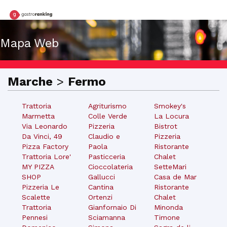
Mapa Web
Marche
>
Fermo
Trattoria
Agriturismo
Smokey's
Marmetta
Colle Verde
La Locura
Via Leonardo
Pizzeria
Bistrot
Da Vinci, 49
Claudio e
Pizzeria
Pizza Factory
Paola
Ristorante
Trattoria Lore'
Pasticceria
Chalet
MY PIZZA
Cioccolateria
SetteMari
SHOP
Gallucci
Casa de Mar
Pizzeria Le
Cantina
Ristorante
Scalette
Ortenzi
Chalet
Trattoria
Gianfornaio Di
Minonda
Pennesi
Sciamanna
Timone