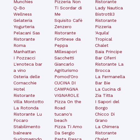
Munchies
Pizzeria Non
Ristorante
Q-Bo
Ti Scordar di
Lady Nautica
Wellness
Me
Bistrot83
Gelateria
Squisito Cafè
Ristorante
Yogurteria
Zenzero
Pizzeria
Pelacani Sas
Ristorante
'Aquila'
Ristorante
Fortinese da
Tropical
Roma
Peppa
Chalet
Manhattan
Millesapori
Baia Principe
I Pozzacci
Sacchetti
Bar Ciferri
L'enoteca bar
Giancarlo
Ristorante La
a vino
Agriturismo
Brocca
Osteria delle
Pomod'Oro
La Fermanella
Cornacchie
CUCINA DI
Bar Bie
Hotel
CAMPAGNA
La Cucina di
Ristorante
VIGNAROLE
Zia Titta
Villa Montotto
Pizza On the
I Sapori del
La Rotonda
Road
Borgo
Ristorante Lu
tucano's
Chicco Di
Focaro
beach
Grano
Stabilimento
Pizza Ti Amo
La Chimera
balneare
Da Sergio
Ristorante
Sudomagodo
Pasta Fresca
Chalet