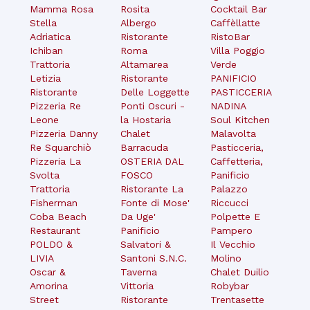
Mamma Rosa
Rosita
Cocktail Bar
Stella
Albergo
Caffèllatte
Adriatica
Ristorante
RistoBar
Ichiban
Roma
Villa Poggio
Trattoria
Altamarea
Verde
Letizia
Ristorante
PANIFICIO
Ristorante
Delle Loggette
PASTICCERIA
Pizzeria Re
Ponti Oscuri -
NADINA
Leone
la Hostaria
Soul Kitchen
Pizzeria Danny
Chalet
Malavolta
Re Squarchiò
Barracuda
Pasticceria,
Pizzeria La
OSTERIA DAL
Caffetteria,
Svolta
FOSCO
Panificio
Trattoria
Ristorante La
Palazzo
Fisherman
Fonte di Mose'
Riccucci
Coba Beach
Da Uge'
Polpette E
Restaurant
Panificio
Pampero
POLDO &
Salvatori &
Il Vecchio
LIVIA
Santoni S.N.C.
Molino
Oscar &
Taverna
Chalet Duilio
Amorina
Vittoria
Robybar
Street
Ristorante
Trentasette