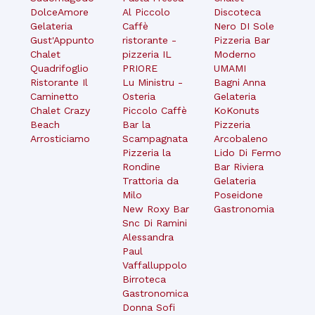
DolceAmore
Al Piccolo
Discoteca
Gelateria
Caffè
Nero DI Sole
Gust'Appunto
ristorante -
Pizzeria Bar
Chalet
pizzeria IL
Moderno
Quadrifoglio
PRIORE
UMAMI
Ristorante Il
Lu Ministru -
Bagni Anna
Caminetto
Osteria
Gelateria
Chalet Crazy
Piccolo Caffè
KoKonuts
Beach
Bar la
Pizzeria
Arrosticiamo
Scampagnata
Arcobaleno
Pizzeria la
Lido Di Fermo
Rondine
Bar Riviera
Trattoria da
Gelateria
Milo
Poseidone
New Roxy Bar
Gastronomia
Snc Di Ramini
Alessandra
Paul
Vaffalluppolo
Birroteca
Gastronomica
Donna Sofi