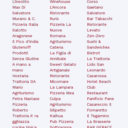
L'insolito
Winehouse
Corso
Max Di
L'Ancora
Gaetano
Salvatore
Ristorante
Salvatore
Murano & C.
Ruris
Bar Tabacchi
Pizzeria Italia
Pizzeria La
Ristorante
Salotto
Nuova
Levato
Aragonese
Romana
Zen-Zero
Il Fico d'India
Agriturismo
Sushi &
Glutenoff
Catena
Sandwiches
Prodotti
La Figlia di
Bistrot
Senza Glutine
Annibale
La Trattoria
A mano a
Sweet Gelato
Lido San
mano
Artigianale
Leonardo
Hostaria
Ristorante
Casarossa
Trattoria DA
Micomare
Hotel Beach
Mario
La Lampara
Club
Agriturismo
Pizzeria Mea
Restaurant
Petra Nastase
Culpa
Panificio Pane
Pizzeria
Agriturismo
Casareccio Il
Roberto
Silipetto
Fornaretto
Trattoria A' ra
Kalhua
Il Tegamino
gghiazza
Pub Pizzeria
La Brasserie
cucina tipica
Sottosopra
BAR GERACE