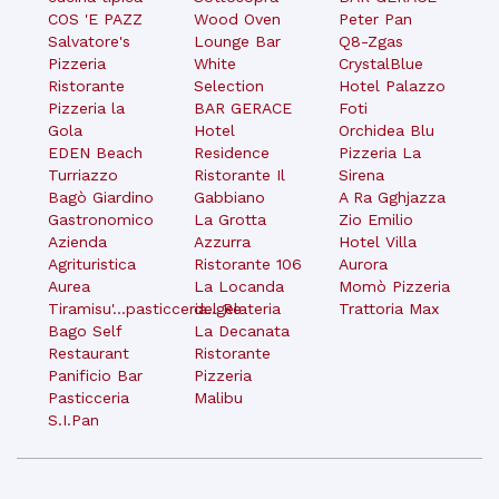
COS 'E PAZZ
Wood Oven
Peter Pan
Salvatore's
Lounge Bar
Q8-Zgas
Pizzeria
White
CrystalBlue
Ristorante
Selection
Hotel Palazzo
Pizzeria la
BAR GERACE
Foti
Gola
Hotel
Orchidea Blu
EDEN Beach
Residence
Pizzeria La
Turriazzo
Ristorante Il
Sirena
Bagò Giardino
Gabbiano
A Ra Gghjazza
Gastronomico
La Grotta
Zio Emilio
Azienda
Azzurra
Hotel Villa
Agrituristica
Ristorante 106
Aurora
Aurea
La Locanda
Momò Pizzeria
Tiramisu'...pasticceria..gelateria
del Re
Trattoria Max
Bago Self
La Decanata
Restaurant
Ristorante
Panificio Bar
Pizzeria
Pasticceria
Malibu
S.I.Pan