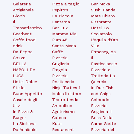
Gelateria
Pizza a taglio
Bar Moka
Artigianale
Pepito's
Sushi Panda
Blobb
La Piccola
Mare Chiaro
Il
Lanterna
Ristorante
Transatlantico
Bar Lux
Hotel Lo
Beerbanti
Mamma Mia
Scoiattolo
Coffe food
Rum 48
L'Aquila d'Oro
drink
Santa Maria
Villa
Da Peppe
Caffè
Ermenegilda
Cozza
Pizzeria
Il
BELLA
Griglieria
Pasticciaccio
NAPOLI DA
Fragola
Pizzeria e
LUCA
Pizzeria
Trattoria La
Hotel Dolce
Rosticceria
Quercia
Stella
Ninja Turtles 1
In Due Fish
Buon Appetito
Isola di ristoro
and Chips
Casale degli
Teatro tenda
Colorado
Ulivi
Ampollino
Pizzeria
In Pizza &
Agriturismo
Griglieria Il
Burger
Catena
Boss Della
La Siciliana
Kuta
Carne Gieffe
Da Annibale
Restaurant
Pizzeria del