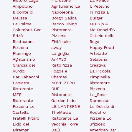
Ristoro Lago
- Crotone
La Fenice
Ampollino
Agriturismo La
Il Petelino
Il Conte di
Napoleona
In Pizza E
Melissa
Borgo Salica
Burger
Le Palme
Bacco Divino
MD S.p.A.
Columbus Bar
Ristorante
Mc Donald’S
Brizò
Pizzeria
Osteria della
Restaurant
Ehilà take
Ruga
Pizzeria
away
Happy Food
Flamingo
La griglia
Artelatte
Agriturismo
Ai 4*20
Gelateria
Grancia del
RistoPizza
Creativa
Vurdoj
Fogos e
La Piccola
Bar Tabacchi
Chamas
Pimpinella
Lapietra
NOVE ZERO
Ristorante
Ristorante
DUE
Pizzeria
MEF
Ristorante
Le_Rose
Ristorante
Garden Lido
Domenico
Pizzeria Le
LE LANTERNE
Le Delizie di
Castella
TheMaida
Rodolfo
Fratelli Pitaro
Ristorante La
Pizzeria Lo
Lidò del
Vecchia Torre
Sfizioso
Miramar
Dalù
American Bar