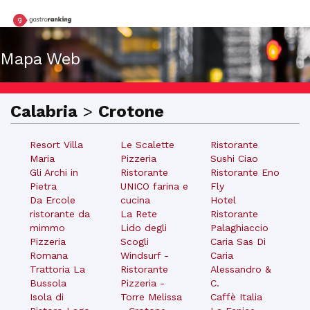
Mapa Web
Calabria
>
Crotone
Resort Villa
Le Scalette
Ristorante
Maria
Pizzeria
Sushi Ciao
Gli Archi in
Ristorante
Ristorante Eno
Pietra
UNICO farina e
Fly
Da Ercole
cucina
Hotel
ristorante da
La Rete
Ristorante
mimmo
Lido degli
Palaghiaccio
Pizzeria
Scogli
Caria Sas Di
Romana
Windsurf -
Caria
Trattoria La
Ristorante
Alessandro &
Bussola
Pizzeria -
C.
Isola di
Torre Melissa
Caffè Italia