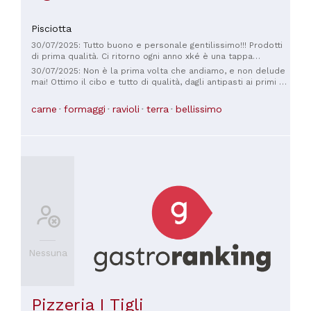
Pisciotta
30/07/2025: Tutto buono e personale gentilissimo!!! Prodotti
di prima qualità. Ci ritorno ogni anno xké è una tappa
fondamentale per le mie vacanze.
30/07/2025: Non è la prima volta che andiamo, e non delude
mai! Ottimo il cibo e tutto di qualità, dagli antipasti ai primi e
secondi,senza parlare dei dolci che sono spettacolari. La
location è un incanto,giardino con vista mare...che dire!
carne
formaggi
ravioli
terra
bellissimo
Nessuna
Pizzeria I Tigli