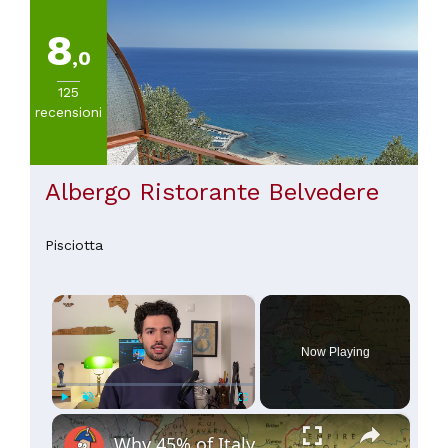
8
,0
125
recensioni
Albergo Ristorante Belvedere
Pisciotta
×
Now Playing
×
Play
Unmute
Fullscreen
Why 45% of Italy Doesn't Speak "Italian"