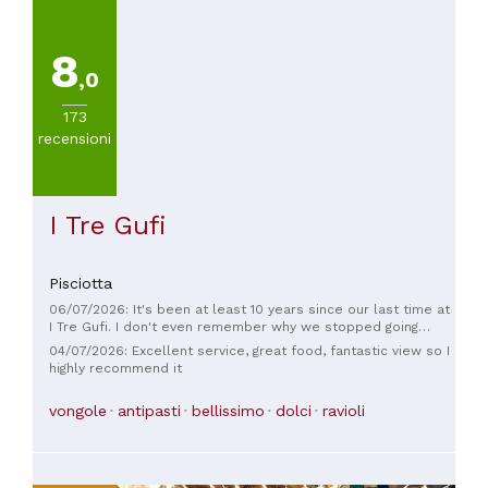
8
,0
173
recensioni
I Tre Gufi
Pisciotta
06/07/2026: It's been at least 10 years since our last time at
I Tre Gufi. I don't even remember why we stopped going
there. Most probably because of the unbalance between
04/07/2026: Excellent service, great food, fantastic view so I
price and quality of the experience. Anyway, time changes
highly recommend it
and we decided to visit again the restaurant yesterday. What
a pleasant experience! The location is simply astonishing. We
vongole
antipasti
bellissimo
dolci
ravioli
had a table outside on the Terrace with the spectacular
view. The menu offers a reasonable variety of choices and
you can choose between seafood or more traditional
Cilento dishes. We opted for seafood and it was good.
Typical local ingredients prepared with a bit of creativity