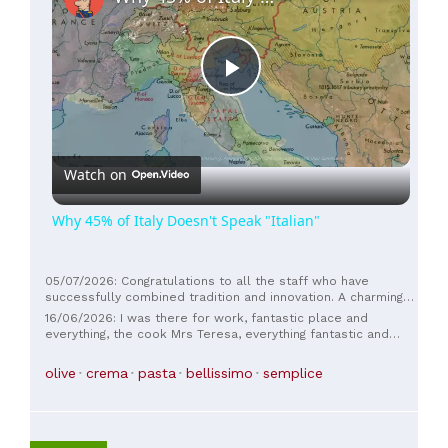
Play
Video
Watch on
Why 45% of Italy Doesn't Speak "Italian"
05/07/2026: Congratulations to all the staff who have
successfully combined tradition and innovation. A charming
place, and Rosa is always welcoming and smiling. From
16/06/2026: I was there for work, fantastic place and
Alberto and Marianna. Thank you
everything, the cook Mrs Teresa, everything fantastic and
good service, her daughter Rosa fantastic and kind, thank you
so much
olive
crema
pasta
bellissimo
semplice