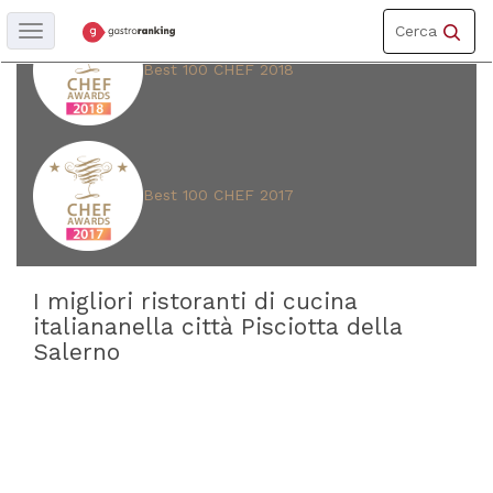
Toggle
Cerca
Toggle
navigation
navigation
Best 100 CHEF 2018
REGIONE
Campania
Best 100 CHEF 2017
PROVINCIA
Salerno
I migliori ristoranti di cucina
italiananella città Pisciotta della
CITTÀ
Salerno
Pisciotta
CUCINA