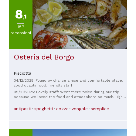
8
,1
157
recensioni
Osteria del Borgo
Pisciotta
04/12/2025: Found by chance a nice and comfortable place,
good quality food, friendly staff
09/10/2025: Lovely staff! Went there twice during our trip
because we loved the food and atmosphere so much. Highly
recommend!
antipasti
spaghetti
cozze
vongole
semplice