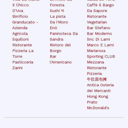
Il Chicco
Foresta
Caffè Il Bargo
D’Uva
Sushi Yi
Da Sapore
Birrificio
La pista
Ristorante
Granducato -
Da i'Moro
Vegetarian
Azienda
Enó
Bar Stefano
Agricola
Paninoteca Da
Bar Moderno
Squilloni
Sandra
Snc Di Lami
Ristorante
Ristoro del
Marco E Lami
Pizzeria La
Borgo
Mariarosa
Torre
Bar
Sporting CLUB
Pasticceria
l'Americano
Mezzana
Zarini
Ristorante
Pizzeria
牛肚面包摊
Antica Osteria
dei Mercanti
Hong Kong
Prato
McDonald's