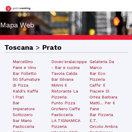
Mapa Web
Toscana
>
Prato
Marcellino
Dovec'eralacoppe
Gelateria Da
Pane e Vino
- Bar e cucina
Marco
Bar Folletto
Tavola Calda
Bar Eco
50 Sfumature
Bar Silvana
Pizzeria
di Pizza
MiAmi Il
Caffe' Il
Kaldi's Kaffe
Ristorante La
Piacere Di
I Frari
Pizzeria
Orrea Barbara
Bar
Punto Pizza
Matti... Per Il
Imperatore
OroNero Caffe
Pane
Sottozero
Pasticceria
Bar Pizzeria
Bar Mario
LA TIGNAMICA
E.T.
Pasticceria
Pizzeria
Circolo Ambra