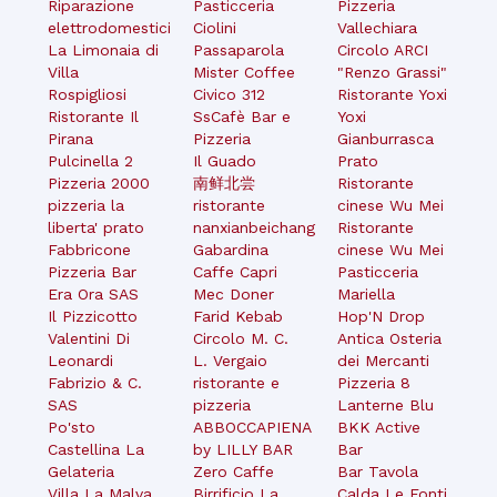
Riparazione
Pasticceria
Pizzeria
elettrodomestici
Ciolini
Vallechiara
La Limonaia di
Passaparola
Circolo ARCI
Villa
Mister Coffee
"Renzo Grassi"
Rospigliosi
Civico 312
Ristorante Yoxi
Ristorante Il
SsCafè Bar e
Yoxi
Pirana
Pizzeria
Gianburrasca
Pulcinella 2
Il Guado
Prato
Pizzeria 2000
南鲜北尝
Ristorante
pizzeria la
ristorante
cinese Wu Mei
liberta' prato
nanxianbeichang
Ristorante
Fabbricone
Gabardina
cinese Wu Mei
Pizzeria Bar
Caffe Capri
Pasticceria
Era Ora SAS
Mec Doner
Mariella
Il Pizzicotto
Farid Kebab
Hop'N Drop
Valentini Di
Circolo M. C.
Antica Osteria
Leonardi
L. Vergaio
dei Mercanti
Fabrizio & C.
ristorante e
Pizzeria 8
SAS
pizzeria
Lanterne Blu
Po'sto
ABBOCCAPIENA
BKK Active
Castellina La
by LILLY BAR
Bar
Gelateria
Zero Caffe
Bar Tavola
Villa La Malva
Birrificio La
Calda Le Fonti