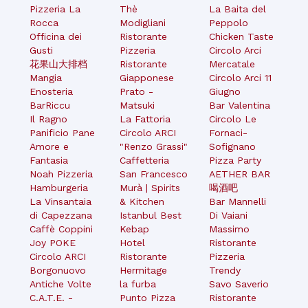
Pizzeria La
Thè
La Baita del
Rocca
Modigliani
Peppolo
Officina dei
Ristorante
Chicken Taste
Gusti
Pizzeria
Circolo Arci
花果山大排档
Ristorante
Mercatale
Mangia
Giapponese
Circolo Arci 11
Enosteria
Prato -
Giugno
BarRiccu
Matsuki
Bar Valentina
Il Ragno
La Fattoria
Circolo Le
Panificio Pane
Circolo ARCI
Fornaci-
Amore e
"Renzo Grassi"
Sofignano
Fantasia
Caffetteria
Pizza Party
Noah Pizzeria
San Francesco
AETHER BAR
Hamburgeria
Murà | Spirits
喝酒吧
La Vinsantaia
& Kitchen
Bar Mannelli
di Capezzana
Istanbul Best
Di Vaiani
Caffè Coppini
Kebap
Massimo
Joy POKE
Hotel
Ristorante
Circolo ARCI
Ristorante
Pizzeria
Borgonuovo
Hermitage
Trendy
Antiche Volte
la furba
Savo Saverio
C.A.T.E. -
Punto Pizza
Ristorante