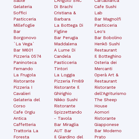
Sable
L'Angolo SNC
Cartabianca
Gelateria
Di Brachi
Cafe Sushi
Soffici
Cristiana &
Lab
Pasticceria
Barbara
Bar Magnolfi
Millefoglie
La Bottega Di
Pasticceria
Bar
Figline
Leo's
Borgonovo
Bar Perugia
Bar Bobolino
`La Vega`
Maddalena
Henkō Sushi
Bar M601
A Lume Di
Restaurant
Pizzeria 0574
Candela
Il Botteghino
Paninoteca
Pasticceria
Osteria dei
Fernando
Tintori
Mercanti
La Frugola
La Loggia
Operà Art &
Ristorante
Pizzeria Fm89
Restaurant
Pizzeria I
Ristorante Il
Ristorante
Cavalieri
Ghirighio
dell'Agriturismo
Gelateria del
Nikko Sushi
The Sheep
Corso
Ristorante
House
Cafe Orgiu
Spizzettando
Aomori
Antica
- Tavola
Ristorante
Caffetteria
Bar Miraglia
Giapponese
Trattoria La
AUT Bar
Bar Moderno
Foresta
Il Giardino del
Prato