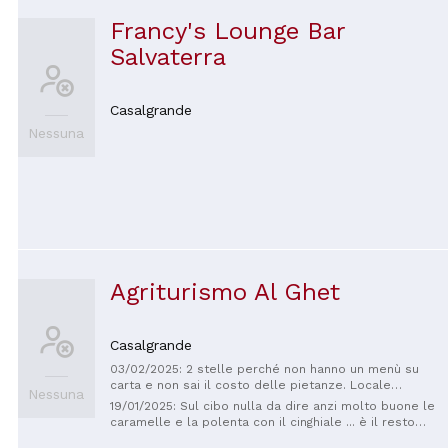
Francy's Lounge Bar
Salvaterra
Casalgrande
Nessuna
Agriturismo Al Ghet
Casalgrande
03/02/2025: 2 stelle perché non hanno un menù su
carta e non sai il costo delle pietanze. Locale
Nessuna
freddo. Il cibo è buono per carità. Elenco delle
19/01/2025: Sul cibo nulla da dire anzi molto buone le
pietanze mangiate. 2 piatti di caramelle 2 dolci 2
caramelle e la polenta con il cinghiale ... è il resto
caffè 1 bottiglia d'acqua 55€ ma chi ci torna più!! E poi
che mi ha deluso ... il locale molto molto freddo a