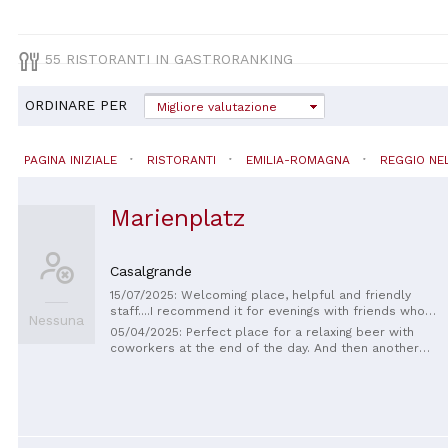
55 RISTORANTI IN GASTRORANKING
ORDINARE PER
Migliore valutazione
PAGINA INIZIALE
RISTORANTI
EMILIA-ROMAGNA
REGGIO NEL
Marienplatz
Casalgrande
15/07/2025: Welcoming place, helpful and friendly
staff....I recommend it for evenings with friends who
Nessuna
want to spend a quiet evening, drink a good beer and
05/04/2025: Perfect place for a relaxing beer with
eat an excellent sandwich.....👍👍
coworkers at the end of the day. And then another
beer. And then another. Very good fried food, tasty
sandwiches. Recommended!