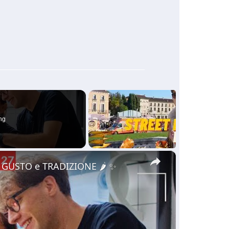
ng
×
a GUSTO e TRADIZIONE 🌶️ ✨