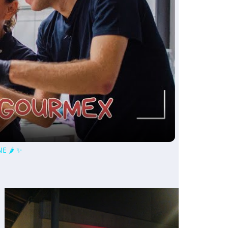
ay
deo
E 🌶️ ✨