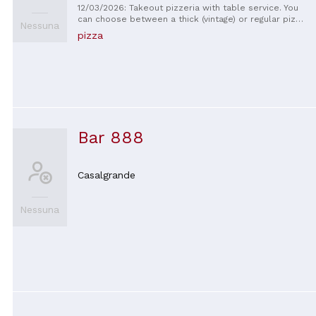
12/03/2026: Takeout pizzeria with table service. You
can choose between a thick (vintage) or regular pizza,
Nessuna
both excellent. A wide selection of toppings, and all
pizza
the ingredients are of good quality. The half-meter
pizza is also excellent. The owners are always
friendly and helpful. It's definitely one of the best
takeout pizzas in the area.
Bar 888
Casalgrande
Nessuna