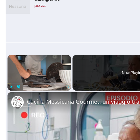
pizza
Nessuna
×
Now Playi
Play
Unmute
Fullscreen
Cucina Messicana Gourmet: un viaggio tr