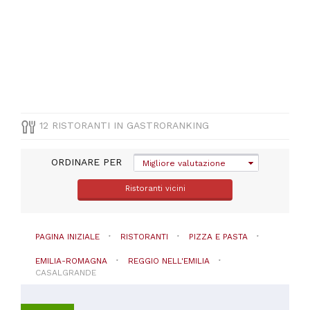
CUCINA
Pizza
e
Pasta
PREZZO
12 RISTORANTI IN GASTRORANKING
ORDINARE PER
Migliore valutazione
Ristoranti vicini
PAGINA INIZIALE
RISTORANTI
PIZZA E PASTA
EMILIA-ROMAGNA
REGGIO NELL'EMILIA
CASALGRANDE