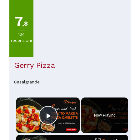
7
,8
134
recensioni
Gerry Pizza
Casalgrande
×
Now Playing
Play Video
×