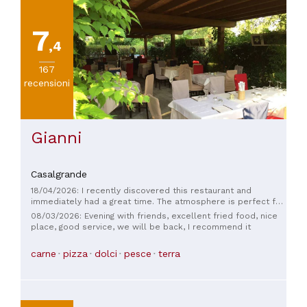
7
,4
167
recensioni
Gianni
Casalgrande
18/04/2026: I recently discovered this restaurant and
immediately had a great time. The atmosphere is perfect for
me, as it allows you to not only enjoy excellent food in a
08/03/2026: Evening with friends, excellent fried food, nice
relaxed atmosphere, but also relax and chat with your dining
place, good service, we will be back, I recommend it
companions (a rare thing for me). The food is, of course,
excellent!
carne
pizza
dolci
pesce
terra