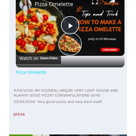
Pizza Omelette
Play
Video
Watch on
Pizza Omelette
11/04/2026: MY PIZZERIA, UNIQUE! VERY LIGHT DOUGH AND
ALWAYS GOOD PIZZA!! CONGRATULATIONS GUYS
03/04/2026: Very good pizza and very kind staff..
pizza