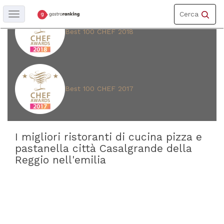
Toggle
Cerca
Toggle
navigation
navigation
Best 100 CHEF 2018
REGIONE
Emilia-
romagna
Best 100 CHEF 2017
PROVINCIA
Reggio
I migliori ristoranti di cucina pizza e
nell'emilia
pastanella città Casalgrande della
Reggio nell'emilia
CITTÀ
Casalgrande