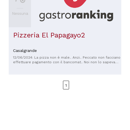
Nessuna
Pizzeria El Papagayo2
Casalgrande
12/06/2024: La pizza non è male.. Anzi.. Peccato non facciano
effettuare pagamento con il bancomat.. Noi non lo sapevamo
e abbiamo dovuto raccimolare i centesimi (facendoceli
anche prestare dagli amici) per riuscire a pagare 50€ di
conto... Nonostante un uccellino ci abbia detto abbiano il Pos
(anche perché per legge lo devi avere) e nonostante ci
1
abbiano visto in difficoltà a lungo per pagare.... Ci è
comunque stato negato.. Ci tornerò?! Si, solo per far valere il
mio diritto di pagare come voglio