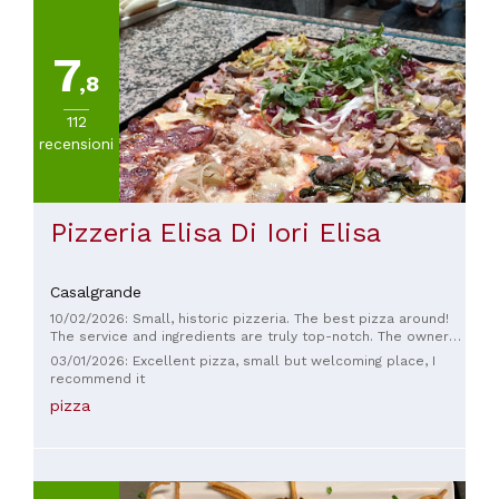
7
,8
112
recensioni
Pizzeria Elisa Di Iori Elisa
Casalgrande
10/02/2026: Small, historic pizzeria. The best pizza around!
The service and ingredients are truly top-notch. The owners
are very polite and always smiling. You absolutely have to try
03/01/2026: Excellent pizza, small but welcoming place, I
them!
recommend it
pizza