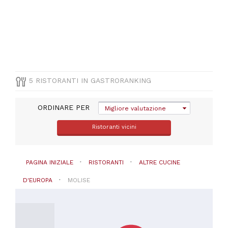
Altre
cucine
d'Europa
PREZZO
5 RISTORANTI IN GASTRORANKING
ORDINARE PER
Migliore valutazione
Ristoranti vicini
PAGINA INIZIALE
RISTORANTI
ALTRE CUCINE
D'EUROPA
MOLISE