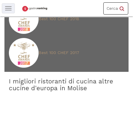
Toggle
Cerca
Toggle
navigation
navigation
Best 100 CHEF 2018
REGIONE
Molise
Best 100 CHEF 2017
PROVINCIA
Isernia
(
4
)
Campobasso
I migliori ristoranti di cucina altre
(
1
)
cucine d'europa in Molise
CUCINA