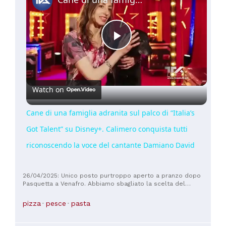
Play
Video
Watch on
Cane di una famiglia adranita sul palco di “Italia’s
Got Talent” su Disney+. Calimero conquista tutti
riconoscendo la voce del cantante Damiano David
26/04/2025: Unico posto purtroppo aperto a pranzo dopo
Pasquetta a Venafro. Abbiamo sbagliato la scelta del
piatto???? Non credo , anche il pane rifatto. Se vedi che su
quattro primi piatti 3 rimangono quasi intatti, almeno chiedi
pizza
pesce
pasta
,fatti una domanda e datti una risposta,forse la trovi. .