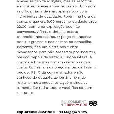
apesar se não falar inglês, mas se esforçou
em nos esclarecer sobre os pratos. A comida
veio boa, nada demais, apenas boa com
ingredientes de qualidade. Porém, na hora da
conta, o que era 9,00 euros no cardápio virou
22,00, com uma explicação que não
convenceu. Afinal, o detalhe estava
escondido nos cantos. O preço era apenas
por 100 gramas e nos caímos na armadilha.
Portanto, fica um alerta aos turista
desavisados para não passarem por incautos,
mesmo depois de visitar a Europa inteira. A
comida é boa mas tomem cuidado com a
conta. Confirmem os preços antes de fazer o
pedido. PS: O garçom é amador e não
conhece de etiqueta ao servir e nem de
retirar a mesa enquanto alguém ainda se
alimenta.Ele retira tudo e você fica só com
seu prato.
PIÙ COMMENTI
IN
TRIPADVISOR
.
Explore06503231488
13 Maggio 2025