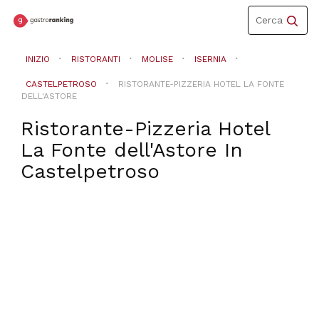
Toggle
Cerca
navigation
INIZIO
RISTORANTI
MOLISE
ISERNIA
CASTELPETROSO
RISTORANTE-PIZZERIA HOTEL LA FONTE
DELL'ASTORE
Ristorante-Pizzeria Hotel
La Fonte dell'Astore
In
Castelpetroso