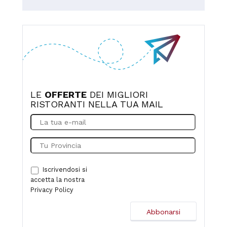
scamorza alla brace, sorbetto al limone,pane casareccio
gustosa. Consigliato!
squisito.bravi continuate così.
LE
OFFERTE
DEI MIGLIORI
RISTORANTI NELLA TUA MAIL
Iscrivendosi si
accetta la nostra
Privacy Policy