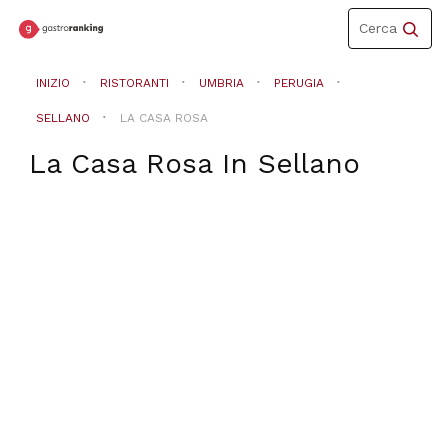
Toggle
Cerca
navigation
INIZIO
RISTORANTI
UMBRIA
PERUGIA
SELLANO
LA CASA ROSA
La Casa Rosa
In
Sellano