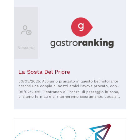
Nessuna
La Sosta Del Priore
30/03/2025: Abbiamo pranzato in questo bel ristorante
perché una coppia di nostri amici l'aveva provato, con
soddisfazione, venerdì scorso. Tutto molto buono e
09/02/2025: Rientrando a Firenze, di passaggio in zona,
abbondante. Servizio rapido e cortese. Ci ritorneremo!!!!
ci siamo fermati e ci ritorneremo sicuramente. Locale
accogliente e caratteristico, personale cortese, porzioni
abbondanti (a dire poco) qualità ottima, costo quasi
irrisori, quando sei abituato alle grandi città.