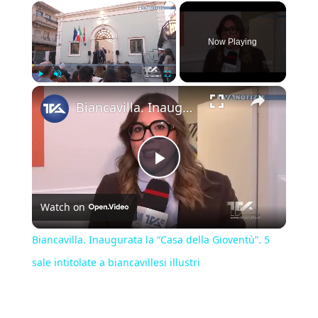
×
Now Playing
×
Play
Unmute
Fullscreen
Biancavilla. Inaugurata la “Casa della Gioventù”. 5 sale intitolate a biancavillesi illustri
Play
Watch on
Video
Biancavilla. Inaugurata la “Casa della Gioventù”. 5
sale intitolate a biancavillesi illustri