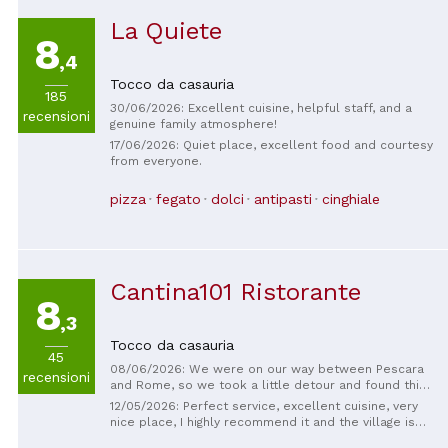
La Quiete
8
,4
Tocco da casauria
185
30/06/2026: Excellent cuisine, helpful staff, and a
recensioni
genuine family atmosphere!
17/06/2026: Quiet place, excellent food and courtesy
from everyone.
pizza
fegato
dolci
antipasti
cinghiale
Cantina101 Ristorante
8
,3
Tocco da casauria
45
08/06/2026: We were on our way between Pescara
recensioni
and Rome, so we took a little detour and found this
wonderful place. Super cute, with a great location,
12/05/2026: Perfect service, excellent cuisine, very
exquisite dishes, impeccable service, and top-notch
nice place, I highly recommend it and the village is
flavor! It definitely deserves to be one of our
also worth a visit