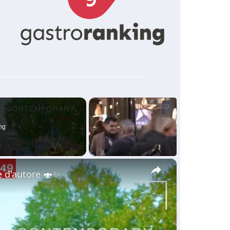
ng
×
e d'autore 🍣✨