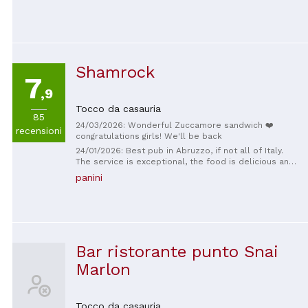
favorite places around the world! Great job, keep it
up, guys! I'll see you in NYC! P.S. I wanted to post
more photos of the dishes, but they were so
tempting we didn't have time to take them!
Shamrock
7
,9
Tocco da casauria
85
24/03/2026: Wonderful Zuccamore sandwich ❤️
recensioni
congratulations girls! We'll be back
24/01/2026: Best pub in Abruzzo, if not all of Italy.
The service is exceptional, the food is delicious and
the drink service is fast. It has a great atmosphere,
panini
NO TV and NO soccer!! People actually talk to each
other. Love coming here.. all the way from Australia.
Bar ristorante punto Snai
Marlon
Tocco da casauria