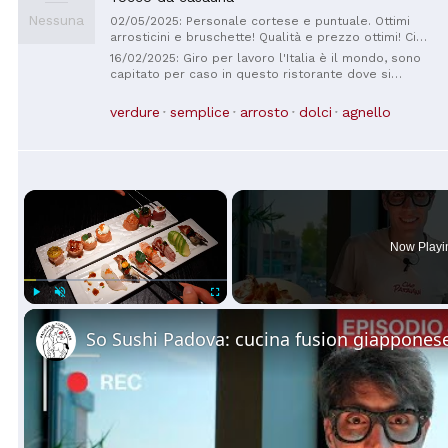
Nessuna
02/05/2025: Personale cortese e puntuale. Ottimi
arrosticini e bruschette! Qualità e prezzo ottimi! Ci
tornerò volentieri, consigliato!!!!
16/02/2025: Giro per lavoro l'Italia è il mondo, sono
capitato per caso in questo ristorante dove si
respira un aria di altri tempi. Cibo ottimo con prodotti
di qualità ed a km zero. Questi ristoranti andrebbero
verdure
semplice
arrosto
dolci
agnello
valorizzati e proposti come patrimonio dell'umanità.
Personale gentile e cordiale. Tornerò presto.
×
Now Playi
Play
Unmute
Fullscreen
So Sushi Padova: cucina fusion giappones