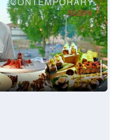
ay
deo