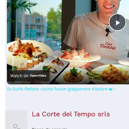
Pl
Vi
Watch on
So Sushi Padova: cucina fusion giapponese d'autore 🍣✨
La Corte del Tempo srls