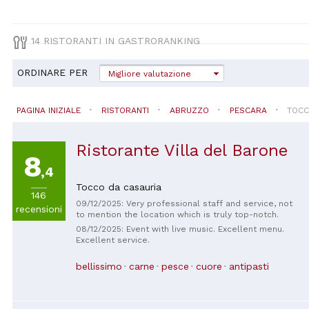
14 RISTORANTI IN GASTRORANKING
ORDINARE PER
Migliore valutazione
PAGINA INIZIALE
RISTORANTI
ABRUZZO
PESCARA
TOCC
Ristorante Villa del Barone
8
,4
Tocco da casauria
146
09/12/2025: Very professional staff and service, not
recensioni
to mention the location which is truly top-notch.
08/12/2025: Event with live music. Excellent menu.
Excellent service.
bellissimo
carne
pesce
cuore
antipasti