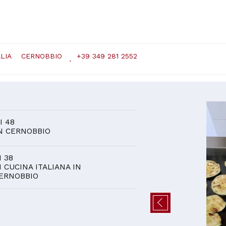
LIA
CERNOBBIO
+39 349 281 2552
D
I 48
N CERNOBBIO
I 38
I CUCINA ITALIANA IN
ERNOBBIO