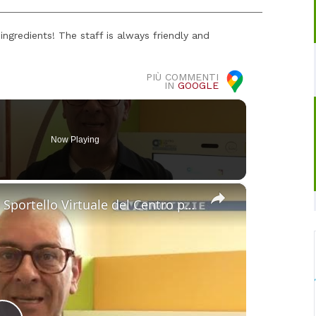
ingredients! The staff is always friendly and
PIÙ COMMENTI
IN
GOOGLE
Now Playing
×
Maniace. Operativo al Comune lo Sportello Virtuale del Centro per l’impiego