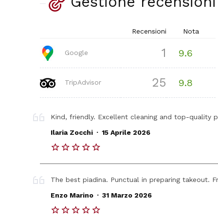
Gestione recensioni
Recensioni
Nota
1
9.6
Google
25
9.8
TripAdvisor
Kind, friendly. Excellent cleaning and top-quality 
.
Ilaria Zocchi
15 Aprile 2026
The best piadina. Punctual in preparing takeout. Fr
.
Enzo Marino
31 Marzo 2026