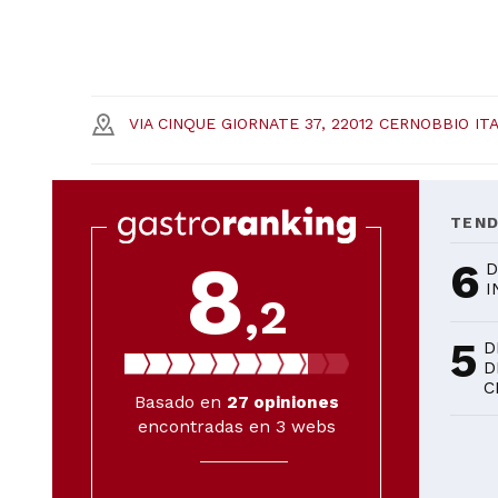
VIA CINQUE GIORNATE 37, 22012 CERNOBBIO ITA
TEN
8
6
D
I
,2
5
D
D
C
Basado en
27
opiniones
encontradas en 3 webs