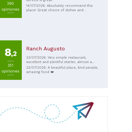
service is great.
290
14/07/2026: Absolutely recommend this
opiniones
place! Great choice of dishes and
especially salads. Our lunch order: 2
salads with salmon, pasta carbonara and
Greek salad. Salad were richely dressed
with fresh products. The freshly cut fruit
on my salad was a welcome refreshment
on a hot day (as was the airconditioning
inside ;) ). Dessert menu with tasty cakes.
Great place for a break in Como.
Ranch Augusto
8
,2
23/07/2026: Very simple restaurant,
excellent and plentiful starter, almost a
251
meal
22/07/2026: A beautiful place, kind people,
opiniones
amazing food ❤️