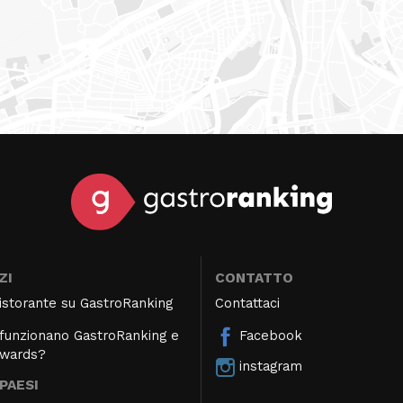
ZI
CONTATTO
 ristorante su GastroRanking
Contattaci
unzionano GastroRanking e
Facebook
Awards?
instagram
 PAESI