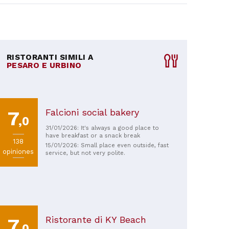
RISTORANTI SIMILI A
PESARO E URBINO
Falcioni social bakery
7
,0
31/01/2026: It's always a good place to
have breakfast or a snack break
138
15/01/2026: Small place even outside, fast
opiniones
service, but not very polite.
Ristorante di KY Beach
7
,0