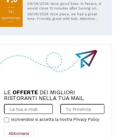
09/06/2026: Nice, good beer. In Pesaro, it
would close 10 minutes after turning on
141
the mixer.
06/06/2026: Nice place, we had a great
opiniones
time. Friendly, great with kids. Attentive
lifeguards. Clean. We ate very well 👍
Recommended 👍 We'll be back
LE
OFFERTE
DEI MIGLIORI
RISTORANTI NELLA TUA MAIL
Iscrivendosi si accetta la nostra
Privacy Policy