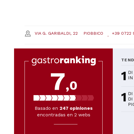
VIA G. GARIBALDI, 22
PIOBBICO
+39 0722 
TEN
7
1
DI
IN
,0
1
DI
DI
PI
Basado en
247
opiniones
encontradas en 2 webs