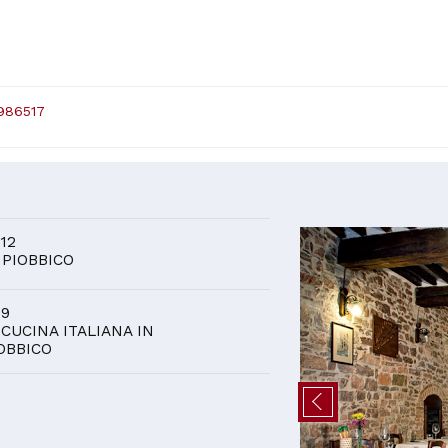
986517
D
 12
 PIOBBICO
 9
 CUCINA ITALIANA IN
OBBICO