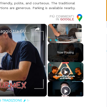
riendly, polite, and courteous. The traditional
tions are generous. Parking is available nearby.
PIÙ COMMENTI
IN
GOOGLE
×
×
Cucina Messicana Gourmet: un viaggio tra GUSTO e TRADIZIONE 🌶️ ✨
Play
Unmute
Fullscreen
Now Playing
o
e TRADIZIONE 🌶️ ✨