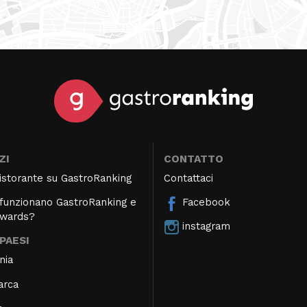
ZI
CONTATTO
 ristorante su GastroRanking
Contattaci
unzionano GastroRanking e
Facebook
Awards?
instagram
 PAESI
nia
arca