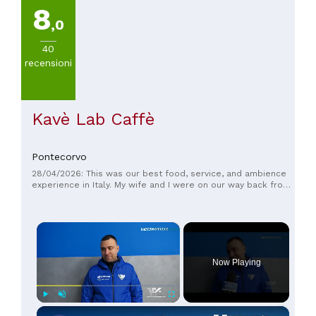
8
,0
40
recensioni
Kavè Lab Caffè
Pontecorvo
28/04/2026: This was our best food, service, and ambience
experience in Italy. My wife and I were on our way back from
Rome and were very fortunate to come across this place. I’d
travel from the states again just to revisit. Thank you!
×
Now Playing
×
Play
Unmute
Fullscreen