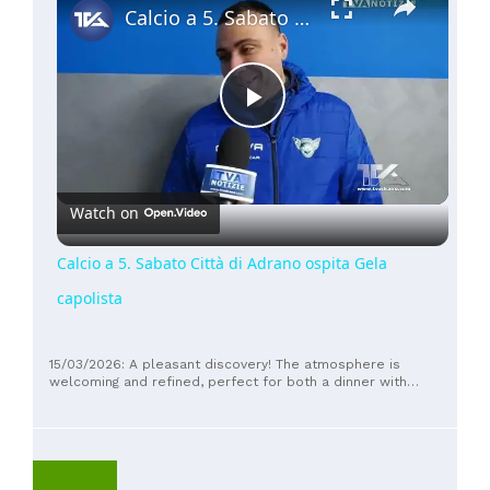
Calcio a 5. Sabato Città di Adrano ospita Gela capolista
Play
Video
Watch on
Calcio a 5. Sabato Città di Adrano ospita Gela
capolista
15/03/2026: A pleasant discovery! The atmosphere is
welcoming and refined, perfect for both a dinner with
friends and a family evening. The staff is friendly and always
available. The pizza and panuozzo are excellent: light dough,
well-leavened and well-cooked, with fresh, quality
ingredients. The menu also offers a variety of interesting and
tasty choices; the lunch menu features traditional dishes 😋