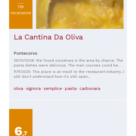
119
recensioni
La Cantina Da Oliva
Pontecorvo
29/01/2026: We found ourselves in the area by chance. The
pasta dishes were delicious. The main courses could be
improved by adding a variety of side dishes.
11/11/2025: This place is an insult to the restaurant industry...I
still don't understand how it's still open...
oliva
signora
semplice
pasta
carbonara
6
,7