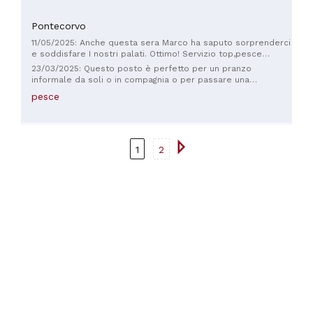
Pontecorvo
11/05/2025: Anche questa sera Marco ha saputo sorprenderci
e soddisfare I nostri palati. Ottimo! Servizio top,pesce
fresco novità insuperabili. Ugaldi forever!
23/03/2025: Questo posto è perfetto per un pranzo
informale da soli o in compagnia o per passare una
piacevole serata per una cena, un’evento in famiglia o con
pesce
amici
1
2