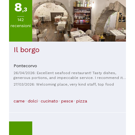
8
,3
142
recensioni
Il borgo
Pontecorvo
26/04/2026: Excellent seafood restaurant! Tasty dishes,
generous portions, and impeccable service. I recommend it
to anyone who loves fresh seafood.
27/03/2026: Welcoming place, very kind staff, top food
carne
dolci
cucinato
pesce
pizza