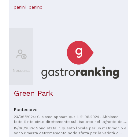
which I found unacceptable, considering that as a customer,
panini
panino
I'm entitled to non-cash payments.
Nessuna
Green Park
Pontecorvo
23/06/2024: Ci siamo sposati qua il 21.06.2024 . Abbiamo
fatto il rito civile direttamente sull isolotto nel laghetto del
ristorante , spettacolare Buffet all esterno cor aria e acqua
15/06/2024: Sono stata in questo locale per un matrimonio e
nebulizzata , non mancava davvero nulla c'era di tutto il cibo
sono rimasta estremamente soddisfatta per la varietà e
era tanto e c'era l'imbarazzo della scelta. Primi piatti e