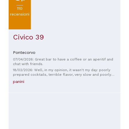
110
recensioni
Civico 39
Pontecorvo
07/04/2026: Great bar to have a coffee or an aperitif and
chat with friends.
18/02/2026: Well, in my opinion, it wasn't my day: poorly
prepared cocktails, terrible flavor, very slow and poorly
organized, and the atmosphere a bit neglected.
panini