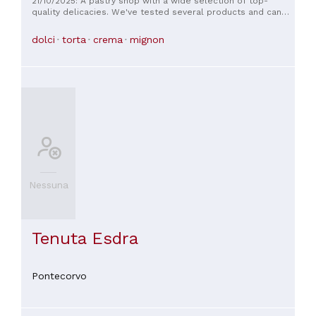
21/10/2025: A pastry shop with a wide selection of top-
quality delicacies. We've tested several products and can
only recommend them!
dolci
torta
crema
mignon
Nessuna
Tenuta Esdra
Pontecorvo