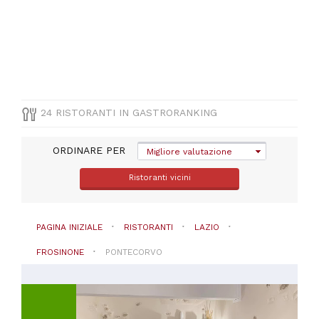
(
14
)
Vegetariana
(
2
)
Altre
cucine
(
1
)
Cinese
(
1
)
24 RISTORANTI IN GASTRORANKING
Mediterranea
(
1
)
ORDINARE PER
Migliore valutazione
VISUALIZZA
Ristoranti vicini
TUTTE
PREZZO
PAGINA INIZIALE
RISTORANTI
LAZIO
FROSINONE
PONTECORVO