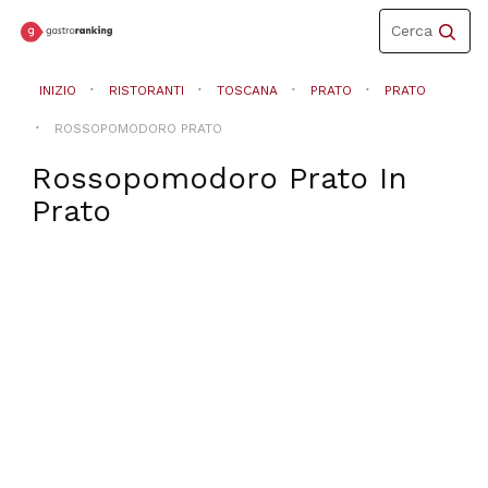
Toggle
Cerca
navigation
INIZIO
RISTORANTI
TOSCANA
PRATO
PRATO
ROSSOPOMODORO PRATO
Rossopomodoro Prato
In
Prato