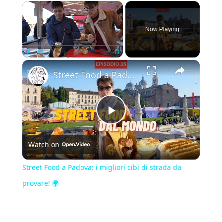
×
Now Playing
×
Play
Unmute
Fullscreen
Street Food a Padova: i migliori cibi di strada da provare! 🌍
Play
Watch on
Video
Street Food a Padova: i migliori cibi di strada da
provare! 🌍