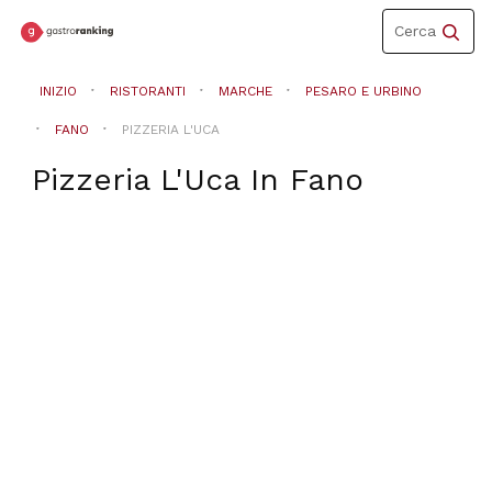
Toggle
Cerca
navigation
INIZIO
RISTORANTI
MARCHE
PESARO E URBINO
FANO
PIZZERIA L'UCA
Pizzeria L'Uca
In
Fano