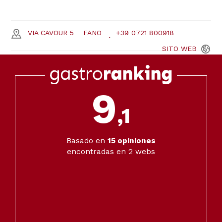
VIA CAVOUR 5
FANO
+39 0721 800918
SITO
WEB
9
,1
Basado en
15
opiniones
encontradas en 2 webs