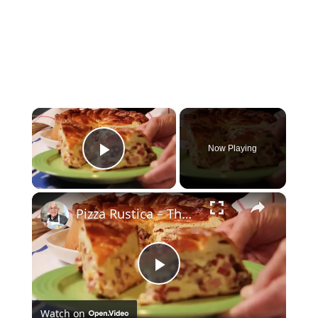
×
Now Playing
Play Video
×
Pizza Rustica – The Ultimate Italian Easter Pie!
Play
Watch on