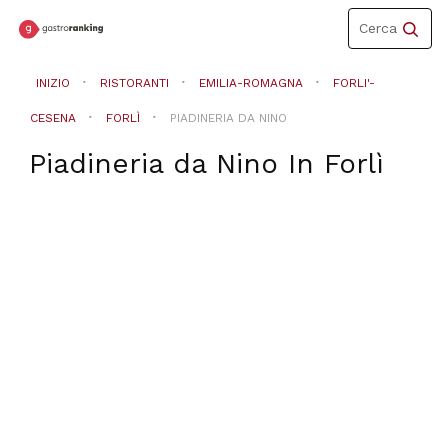
Toggle
Cerca
navigation
INIZIO
RISTORANTI
EMILIA-ROMAGNA
FORLI'-
CESENA
FORLÌ
PIADINERIA DA NINO
Piadineria da Nino
In
Forlì