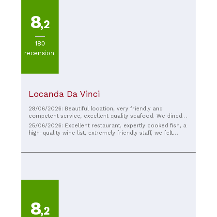
8
,2
180
recensioni
Locanda Da Vinci
28/06/2026: Beautiful location, very friendly and
competent service, excellent quality seafood. We dined
outside (with a short wait at around 10 pm) and ordered
25/06/2026: Excellent restaurant, expertly cooked fish, a
a good Verdicchio, local clams, Catalana (the house
high-quality wine list, extremely friendly staff, we felt
specialty), and desserts. At the end of the meal, they
pampered, I highly recommend. Excellent quality/price
kindly offered us frozen fruit and licorice (or they have
ratio.
everything). When we pass through Cesenatico, we will
definitely return!
8
,2