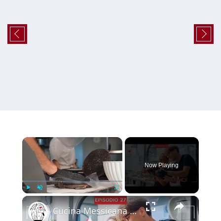
×
Now Playing
×
Play
Unmute
Fullscreen
Cucina Messicana Gourmet: un viaggio tra GUSTO e TRADIZIONE 🌶️ ✨