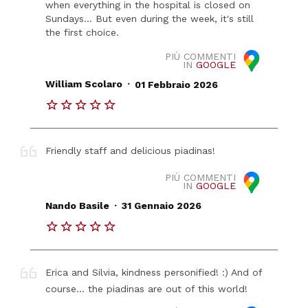
when everything in the hospital is closed on
Sundays... But even during the week, it's still
the first choice.
PIÙ COMMENTI
IN
GOOGLE
.
William Scolaro
01 Febbraio 2026
Friendly staff and delicious piadinas!
PIÙ COMMENTI
IN
GOOGLE
.
Nando Basile
31 Gennaio 2026
Erica and Silvia, kindness personified! :) And of
course... the piadinas are out of this world!