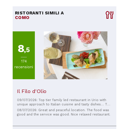
RISTORANTI SIMILI A
COMO
8
,5
174
recensioni
Il Filo d'Olio
09/07/2026: Top tier family led restaurant in Urio with
unique approach to Italian cuisine and tasty dishes… The
fish was incredible!
08/07/2026: Great and peaceful location. The food was
good and the service was good. Nice relaxed restaurant.