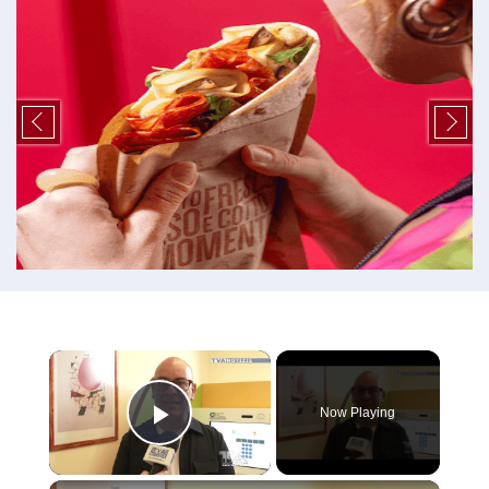
×
Now Playing
Play Video
×