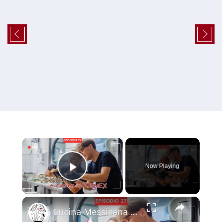
×
Now Playing
Play Video
×
Cucina Messicana Gourmet: un viaggio tra GUSTO e TRADIZIONE 🌶️ ✨