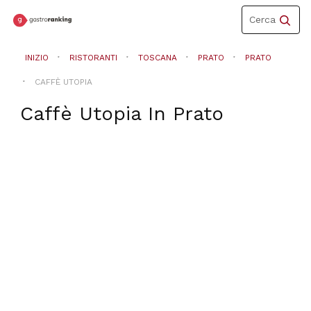
Toggle
Cerca
navigation
INIZIO
RISTORANTI
TOSCANA
PRATO
PRATO
CAFFÈ UTOPIA
Caffè Utopia
In
Prato