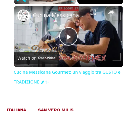
×
Play
Unmute
Fullscreen
Cucina Messicana Gourmet: un viaggio tra GUSTO e TRADIZIONE 🌶️ ✨
Play
Watch on
Video
Cucina Messicana Gourmet: un viaggio tra GUSTO e
TRADIZIONE 🌶️ ✨
ITALIANA
SAN VERO MILIS