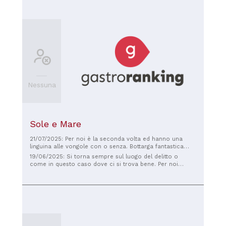
Nessuna
Sole e Mare
21/07/2025: Per noi è la seconda volta ed hanno una
linguina alle vongole con o senza. Bottarga fantastica
Antipasti così così. Camerieri gentili Location ventilata
19/06/2025: Si torna sempre sul luogo del delitto o
loro bella
come in questo caso dove ci si trova bene. Per noi
pranzare qui dopo qualche ora trascorsa sulla splendida
spiaggia di Mare Ermi è la giusta e gustosa conclusione di
una bella giornata. Ottima la location vista mare, ottimo il
cibo proposto. Oggi ci siamo deliziato con linguine ai
lupini e le Crogoristas gamberetti e melanzane, di
secondo un muggine alla brace ed io una caponata che
ho scelto ad occhi chiusi perché sapevo già quanto
fosse buona! n più, il proprietario oggi ci ha raccontato