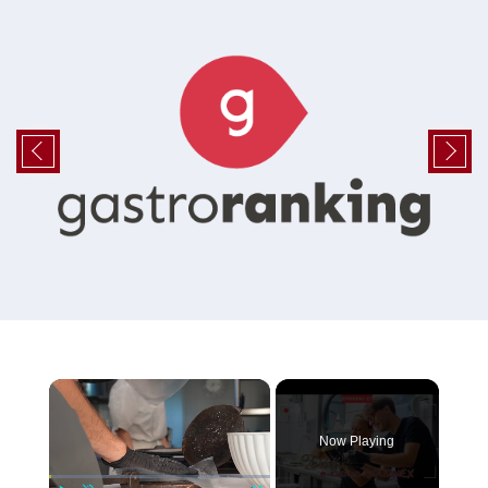
×
Now Playing