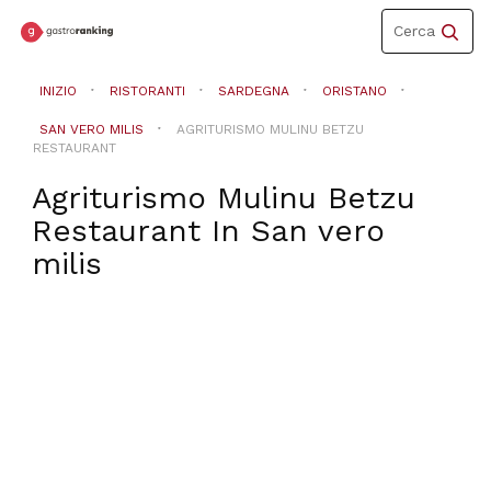
Toggle
Cerca
navigation
INIZIO
RISTORANTI
SARDEGNA
ORISTANO
SAN VERO MILIS
AGRITURISMO MULINU BETZU
RESTAURANT
Agriturismo Mulinu Betzu
Restaurant
In
San vero
milis