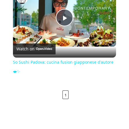
Play
Video
Watch on
So Sushi Padova: cucina fusion giapponese d'autore
🍣✨
1