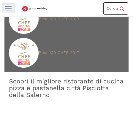
Toggle
Cerca
Toggle
navigation
navigation
Best 100 CHEF 2018
REGIONE
Campania
Best 100 CHEF 2017
PROVINCIA
Salerno
Scopri il migliore ristorante di cucina
pizza e pastanella città Pisciotta
CITTÀ
della Salerno
Pisciotta
CUCINA