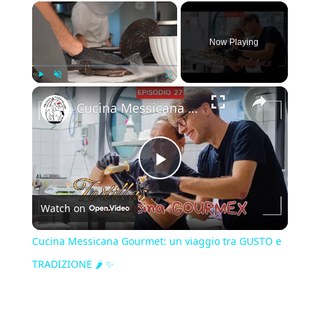
×
Now Playing
×
Play
Unmute
Fullscreen
Cucina Messicana Gourmet: un viaggio tra GUSTO e TRADIZIONE 🌶️ ✨
Play
Watch on
Video
Cucina Messicana Gourmet: un viaggio tra GUSTO e
TRADIZIONE 🌶️ ✨