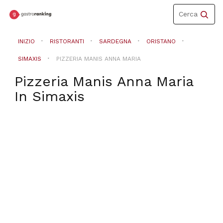
Toggle
Cerca
navigation
INIZIO
RISTORANTI
SARDEGNA
ORISTANO
SIMAXIS
PIZZERIA MANIS ANNA MARIA
Pizzeria Manis Anna Maria
In
Simaxis