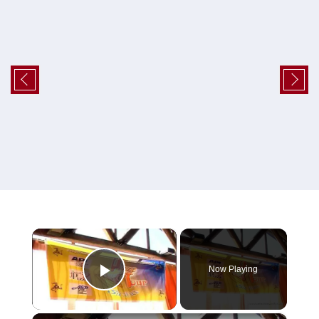
×
Now Playing
Play Video
×