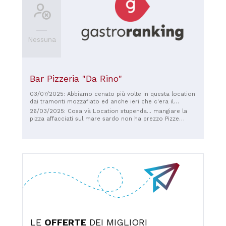
Nessuna
Bar Pizzeria "Da Rino"
03/07/2025: Abbiamo cenato più volte in questa location
dai tramonti mozzafiato ed anche ieri che c'era il
pienone, ci hanno servito le gustose pizze e le patatine
26/03/2025: Cosa và Location stupenda... mangiare la
fritte con vino acqua e cola. Eravamo in quattro ed il
pizza affacciati sul mare sardo non ha prezzo Pizze
panorama vale il viaggio. Un elogio a tutto lo Staff dei
buone anche se non eccezionali, ben condite di buona
camerieri gentili, in particolare a Loredana per la
digestione. Conto molto onesto, prezzi più che giusti.
pazienza che ha dimostrato nei nostri confronti. Da
Rapporto qualità molto buono. Cosa non và La
Oristano è tutto. A presto!!! Maria Antonietta con Franco
mancanza di dolci tipici sardi, ma non solo visto che
sono tutti industriali,è una grave pecca. Tempo
veramente eccessivo per chiedere il caffè.
LE
OFFERTE
DEI MIGLIORI