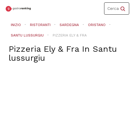
Toggle
Cerca
navigation
INIZIO
RISTORANTI
SARDEGNA
ORISTANO
SANTU LUSSURGIU
PIZZERIA ELY & FRA
Pizzeria Ely & Fra
In
Santu
lussurgiu