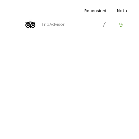
Recensioni
Nota
7
9
TripAdvisor