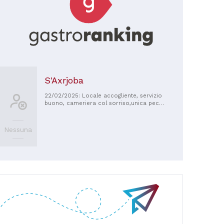
S'Axrjoba
22/02/2025: Locale accogliente, servizio
buono, cameriera col sorriso,unica pecca
un tagliere di salumi per una persona al
costo di 16 euro
Nessuna