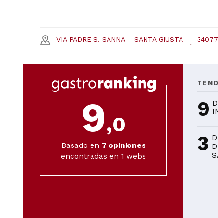
VIA PADRE S. SANNA
SANTA GIUSTA
34077
TEN
9
9
D
I
,0
3
D
Basado en
7
opiniones
D
S
encontradas en 1 webs