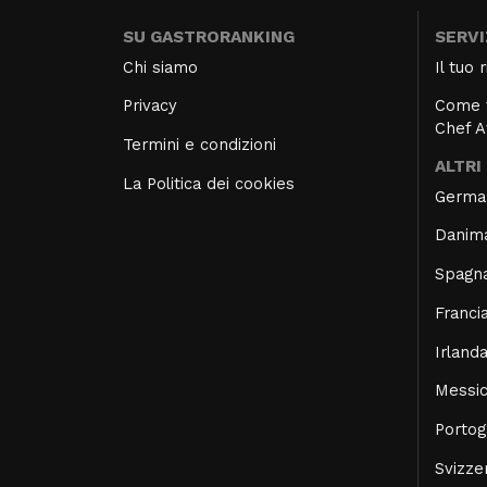
SU GASTRORANKING
SERVI
Chi siamo
Il tuo
Privacy
Come f
Chef 
Termini e condizioni
ALTRI
La Politica dei cookies
Germa
Danim
Spagn
Franci
Irland
Messi
Portog
Svizze