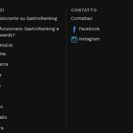
ZI
CONTATTO
 ristorante su GastroRanking
Contattaci
unzionano GastroRanking e
Facebook
Awards?
instagram
 PAESI
nia
arca
a
a
a
co
allo
ra