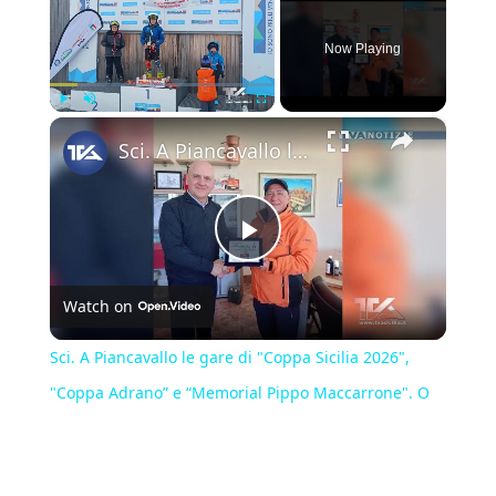
Now Playing
×
Play
Unmute
Fullscreen
Sci. A Piancavallo le gare di "Coppa Sicilia 2026", "Coppa Adrano” e “Memorial Pippo Maccarrone". O
Play
Watch on
Video
Sci. A Piancavallo le gare di "Coppa Sicilia 2026",
"Coppa Adrano” e “Memorial Pippo Maccarrone". O