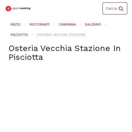
Toggle
Cerca
navigation
INIZIO
RISTORANTI
CAMPANIA
SALERNO
PISCIOTTA
OSTERIA VECCHIA STAZIONE
Osteria Vecchia Stazione
In
Pisciotta