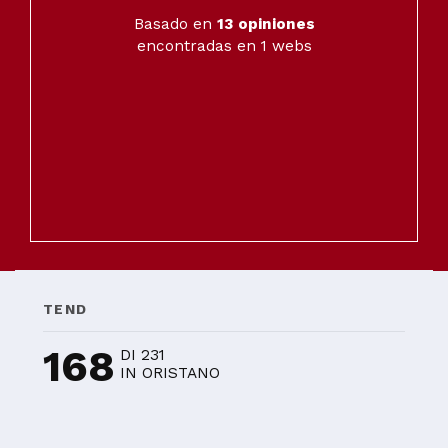
Basado en
13
opiniones
encontradas en 1 webs
TEND
168
DI 231
IN ORISTANO