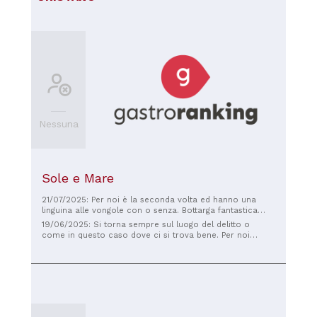
Nessuna
Sole e Mare
21/07/2025: Per noi è la seconda volta ed hanno una
linguina alle vongole con o senza. Bottarga fantastica
Antipasti così così. Camerieri gentili Location ventilata
19/06/2025: Si torna sempre sul luogo del delitto o
loro bella
come in questo caso dove ci si trova bene. Per noi
pranzare qui dopo qualche ora trascorsa sulla splendida
spiaggia di Mare Ermi è la giusta e gustosa conclusione di
una bella giornata. Ottima la location vista mare, ottimo il
cibo proposto. Oggi ci siamo deliziato con linguine ai
lupini e le Crogoristas gamberetti e melanzane, di
secondo un muggine alla brace ed io una caponata che
ho scelto ad occhi chiusi perché sapevo già quanto