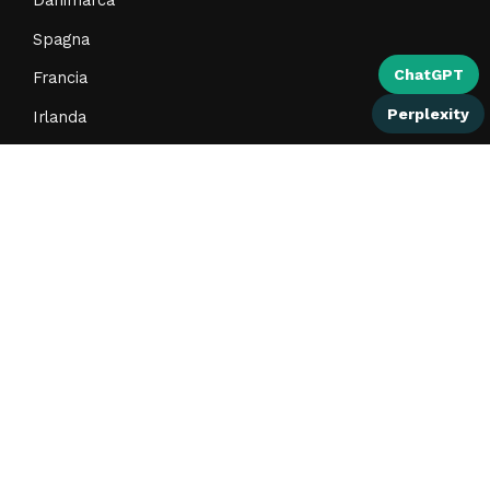
Spagna
ChatGPT
Francia
Perplexity
Irlanda
Messico
Portogallo
Svizzera
CONTATTO
Contattaci
Facebook
instagram
LE MIGLIORI OFFERTE DEI RISTORANTI SULLA
TUA MAIL