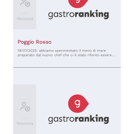
Nessuna
Poggio Rosso
19/07/2025: abbiamo sperimentato il menù di mare
preparato dal nuovo chef che ci è stato riferito essere
arrivato solo da pochi giorni. i piatti tutti molto equilibrati
e ricchi di sensazioni , che nel mantenere i sapori di
base si fondono con ingredienti a sorpresa mai
esasperati nè dominanti per un connubio esperenziale
perfetto. un servizio impeccabile , molto apprezzato
nella assidua attenzione al commensale, resa
insospettabile dalla giusta distanza ma presente nei
preziosi e cordiali consigli del maitre di sala
Nessuna