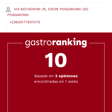
VIA BECHERONI 25, 53036 POGGIBONSI (SI)
POGGIBONSI
+(39)0577937075
10
Basado en
3
opiniones
encontradas en 1 webs