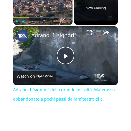
Now Playing
×
Play
Unmute
Fullscreen
Adrano. I “signori” della grande inciviltà. Materasso abbandonato a pochi passi dall’anfiteatro di c
Play
Watch on
Video
Adrano. I “signori” della grande inciviltà. Materasso
abbandonato a pochi passi dall’anfiteatro di c