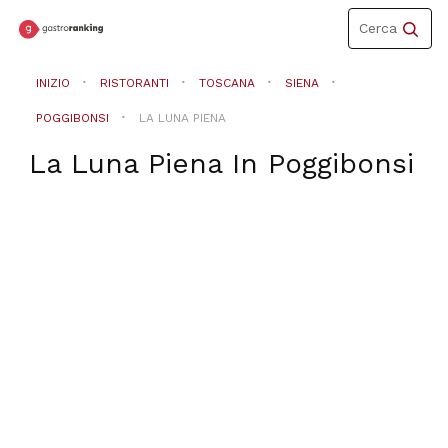
Toggle
Cerca
navigation
INIZIO
RISTORANTI
TOSCANA
SIENA
POGGIBONSI
LA LUNA PIENA
La Luna Piena
In
Poggibonsi