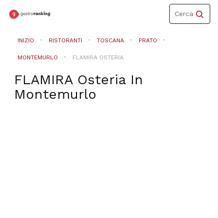
Toggle
Cerca
navigation
INIZIO
RISTORANTI
TOSCANA
PRATO
MONTEMURLO
FLAMIRA OSTERIA
FLAMIRA Osteria
In
Montemurlo