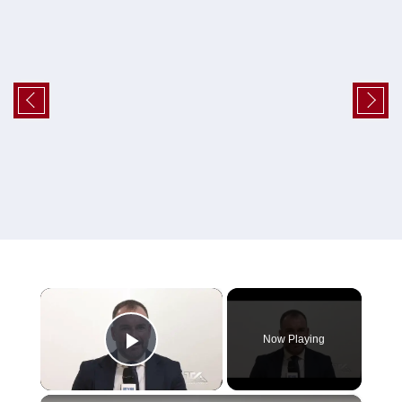
×
Now Playing
Play Video
×