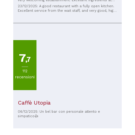
very welcoming establishment. Excellent ingredients at
reasonable prices. The desserts also deserve praise, with
23/12/2025: A good restaurant with a fully open kitchen.
a truly delicious warm pumpkin and caramelized almond
Excellent service from the wait staff, and very good, high-
tart. Highly recommended.
quality food. The only drawback is that it's mandatory to
wear gloves in the kitchen, and the chef didn't have any,
nor did he have a hairnet. But otherwise, highly
recommended.
7
,7
112
recensioni
Caffè Utopia
06/12/2025: Un bel bar con personale attento e
simpatico👍