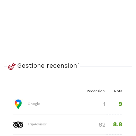
Gestione recensioni
Recensioni
Nota
9
1
Google
8.8
82
TripAdvisor