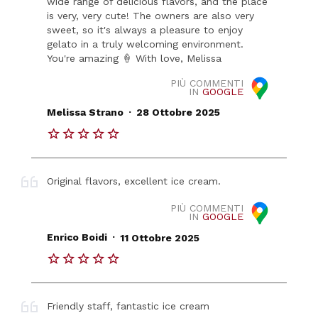
wide range of delicious flavors, and the place
is very, very cute! The owners are also very
sweet, so it's always a pleasure to enjoy
gelato in a truly welcoming environment.
You're amazing 🍦 With love, Melissa
PIÙ COMMENTI
IN
GOOGLE
.
Melissa Strano
28 Ottobre 2025
Original flavors, excellent ice cream.
PIÙ COMMENTI
IN
GOOGLE
.
Enrico Boidi
11 Ottobre 2025
Friendly staff, fantastic ice cream