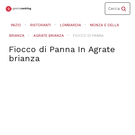
Toggle
Cerca
navigation
INIZIO
RISTORANTI
LOMBARDIA
MONZA E DELLA
BRIANZA
AGRATE BRIANZA
FIOCCO DI PANNA
Fiocco di Panna
In
Agrate
brianza