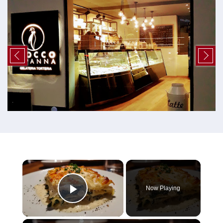
×
Now Playing
Play Video
×