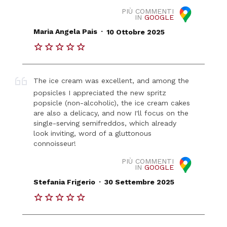
PIÙ COMMENTI
IN
GOOGLE
.
Maria Angela Pais
10 Ottobre 2025
The ice cream was excellent, and among the
popsicles I appreciated the new spritz
popsicle (non-alcoholic), the ice cream cakes
are also a delicacy, and now I'll focus on the
single-serving semifreddos, which already
look inviting, word of a gluttonous
connoisseur!
PIÙ COMMENTI
IN
GOOGLE
.
Stefania Frigerio
30 Settembre 2025