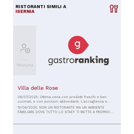
RISTORANTI SIMILI A
ISERNIA
Nessuna
Villa delle Rose
06/07/2025: Ottima cena con prodotti freschi e ben
cucinati, e con porzioni abbondanti. L'accoglienza e
servizio sono stati cordiali e professionali. Prezzi più che
15/06/2025: NON UN RISTORANTE MA UN AMBIENTE
giusti, molto consigliabile, grazie
FAMILIARE DOVE TUTTO LO STAFF TI METTE A PROPRIO
AGIO CON UN'ACCOGLIENZA FATTA DI
SORRISI,GENTILEZZA E PROFESSIONALITÀ LAVORATIVA
UNICA,ILENIA E RAFFAELE ,SONO RAGAZZI MERAVIGLIOSI E
UNICI E INSIEME A TUTTI GLI ALTRI COMPONENTI DELLA