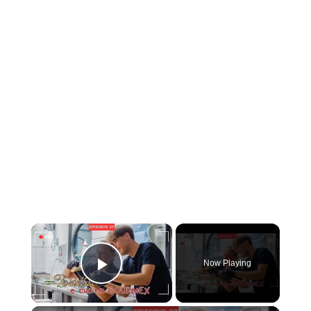
×
Now Playing
Play Video
×