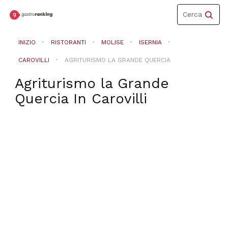
Toggle
Cerca
navigation
INIZIO
RISTORANTI
MOLISE
ISERNIA
CAROVILLI
AGRITURISMO LA GRANDE QUERCIA
Agriturismo la Grande
Quercia
In
Carovilli