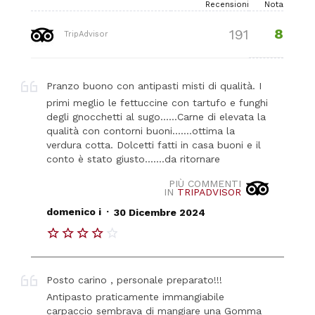
Recensioni
Nota
8
191
TripAdvisor
Pranzo buono con antipasti misti di qualità. I
primi meglio le fettuccine con tartufo e funghi
degli gnocchetti al sugo......Carne di elevata la
qualità con contorni buoni.......ottima la
verdura cotta. Dolcetti fatti in casa buoni e il
conto è stato giusto.......da ritornare
PIÙ COMMENTI
IN
TRIPADVISOR
.
domenico i
30 Dicembre 2024
Posto carino , personale preparato!!!
Antipasto praticamente immangiabile
carpaccio sembrava di mangiare una Gomma