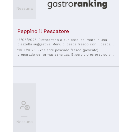
Nessuna
Peppino il Pescatore
13/06/2025: Ristorantino a due passi dal mare in una
piazzetta suggestiva. Menù di pesce fresco con il pescato
del giorno. Ottimi i primi piatti. Fantastiche le alici fritte.
11/06/2025: Excelente pescado fresco (pescato)
Ristorante pulito e arredato con gusto. La padrona di
preparado de formas sencillas. El servicio es preciso y
casa è attenta, solare e sa consigliarti il meglio della
rápido. La terraza está situada en una pequeña plaza
cucina. Ottimo rapporto qualità/prezzo. Molto
frente al mar: ambiente muy agradable!
consigliato.
Nessuna