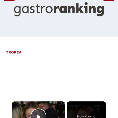
TROPEA
×
Now Playing