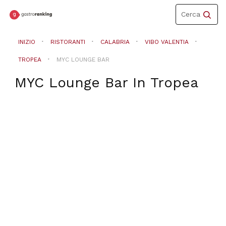
Toggle
Cerca
navigation
INIZIO
RISTORANTI
CALABRIA
VIBO VALENTIA
TROPEA
MYC LOUNGE BAR
MYC Lounge Bar
In
Tropea