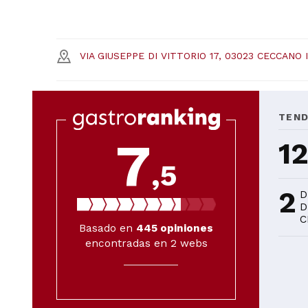
VIA GIUSEPPE DI VITTORIO 17, 03023 CECCANO 
TEN
7
1
,5
2
D
D
C
Basado en
445
opiniones
encontradas en 2 webs