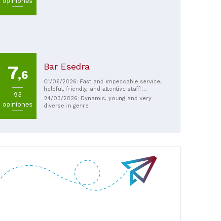
opiniones
Bar Esedra
7
,6
01/06/2026: Fast and impeccable service,
helpful, friendly, and attentive staff!
93
Delicious coffee and even better pastries.
24/03/2026: Dynamic, young and very
opiniones
Highly recommended!
diverse in genre