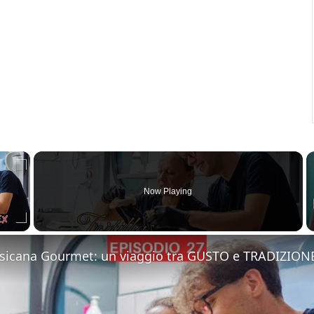
×
Now Playing
 Video
sicana Gourmet: un viaggio tra GUSTO e TRADIZIONE 