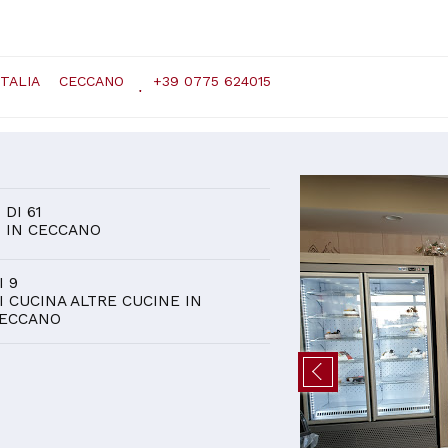
ITALIA
CECCANO
+39 0775 624015
D
2
DI 61
IN CECCANO
I 9
I CUCINA ALTRE CUCINE IN
ECCANO