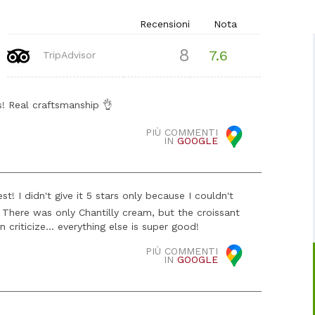
Recensioni
Nota
8
7.6
TripAdvisor
s! Real craftsmanship 👌
PIÙ COMMENTI
IN
GOOGLE
t! I didn't give it 5 stars only because I couldn't
. There was only Chantilly cream, but the croissant
 criticize... everything else is super good!
PIÙ COMMENTI
IN
GOOGLE