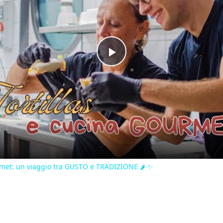
Play
Video
et: un viaggio tra GUSTO e TRADIZIONE 🌶️ ✨