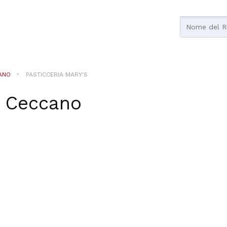
ANO
PASTICCERIA MARY'S
n
Ceccano