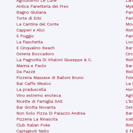
Agriturismo Le Lune
Lar
Antica Panetteria del Freo
Mys
Bagno Giuliana
Pan
Torte di Erbi
Pan
La Cantina del Conte
Mov
Capperi e Alici
Ris
Il Poggio
Pan
La fiaschetta
Loc
Il Cinqualino Beach
Bar
Osteria Boccadoro
Cir
La Pagnotta Di Vitaloni Giuseppe & C.
Ris
Marina e Paolo
Bar
Da Pazzè
Ris
Pizzeria Massese di Balloni Bruno
Fol
Bar Caffe Mexico
La 
La praduscella
Hor
Vino estremo enoteca
Agr
Ricette di Famiglia SAS
L’B
Bar Grotta Novanta
Ost
Non Solo Pizza Di Palazzo Andrea
Ba
Pizzeria La Rinascita
Ice
Club Italian Poke
Ris
Castagnoli Nello
Il 