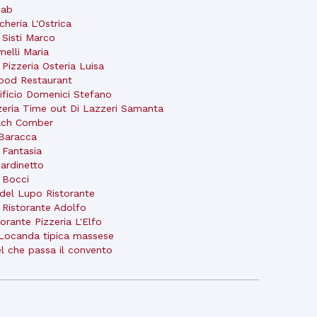
bab
cheria L'Ostrica
 Sisti Marco
melli Maria
 Pizzeria Osteria Luisa
od Restaurant
ificio Domenici Stefano
zeria Time out Di Lazzeri Samanta
ach Comber
Baracca
 Fantasia
Giardinetto
 Bocci
 del Lupo Ristorante
 Ristorante Adolfo
torante Pizzeria L'Elfo
Locanda tipica massese
l che passa il convento