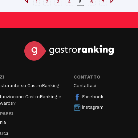
1
2
3
4
5
6
7
ZI
CONTATTO
 ristorante su GastroRanking
Contattaci
unzionano GastroRanking e
Facebook
Awards?
instagram
 PAESI
nia
arca