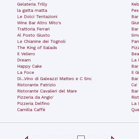
Gelateria Trilly
Ke
la gatta matta
Pes
Le Dolci Tentazioni
Bar
Wine Bar Altro Mito's
Giu
Trattoria Ferrari
Bar
Al Posto Giusto
Smo
Le Chianine dei Tognoli
Pan
The King of Salads
Piz
Il Veliero
Be
Dream
La 
Happy Cake
Bar
La Foce
Il 
Di...Vino di Galeazzi Matteo e C Snc
Bar
Ristorante Patrizio
Ca'
Ristorante Cavalieri del Mare
Bar
Pizzeria da Angio'
Ris
Pizzeria Delfino
La 
Camilla Caffè
Que