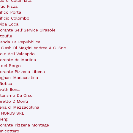
do di Colonnata
tic Pizza
ifico Porta
ificio Colombo
ida Loca
torante Self Service Girasole
toufle
anda La Repubblica
 Clash Di Magrini Andrea & C. Snc
colo Acli Valcaprio
torante da Martina
 del Borgo
torante Pizzeria Libena
egnani Mariacristina
Gotica
vath Ilona
iturismo Da Orso
aretto D’Monti
eria di Mezzacollina
r HORUS SRL
berg
torante Pizzeria Montage
Fenicottero