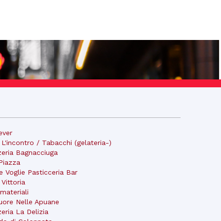
ever
 L'incontro / Tabacchi (gelateria-)
zeria Bagnacciuga
Piazza
le Voglie Pasticceria Bar
 Vittoria
lmateriali
Cuore Nelle Apuane
zeria La Delizia