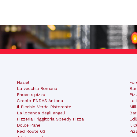
Haziel
For
La vecchia Romana
Bar
Phoenix pizza
Piz
Circolo ENDAS Antona
La 
Il Picchio Verde Ristorante
Mil
La locanda degli angeli
Bar
Pizzeria Friggitoria Speedy Pizza
Edi
Dolce Pane
Il 
Red Route 63
Piz