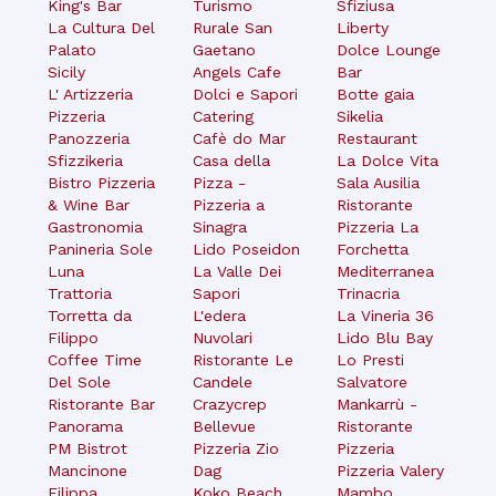
King's Bar
Turismo
Sfiziusa
La Cultura Del
Rurale San
Liberty
Palato
Gaetano
Dolce Lounge
Sicily
Angels Cafe
Bar
L' Artizzeria
Dolci e Sapori
Botte gaia
Pizzeria
Catering
Sikelia
Panozzeria
Cafè do Mar
Restaurant
Sfizzikeria
Casa della
La Dolce Vita
Bistro Pizzeria
Pizza -
Sala Ausilia
& Wine Bar
Pizzeria a
Ristorante
Gastronomia
Sinagra
Pizzeria La
Panineria Sole
Lido Poseidon
Forchetta
Luna
La Valle Dei
Mediterranea
Trattoria
Sapori
Trinacria
Torretta da
L'edera
La Vineria 36
Filippo
Nuvolari
Lido Blu Bay
Coffee Time
Ristorante Le
Lo Presti
Del Sole
Candele
Salvatore
Ristorante Bar
Crazycrep
Mankarrù -
Panorama
Bellevue
Ristorante
PM Bistrot
Pizzeria Zio
Pizzeria
Mancinone
Dag
Pizzeria Valery
Filippa
Koko Beach
Mambo