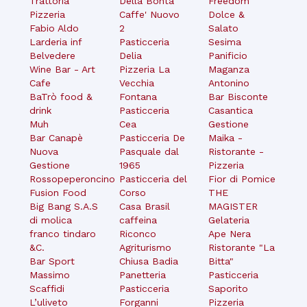
Trattoria
Della Bonta
Freedom
Pizzeria
Caffe' Nuovo
Dolce &
Fabio Aldo
2
Salato
Larderia inf
Pasticceria
Sesima
Belvedere
Delia
Panificio
Wine Bar - Art
Pizzeria La
Maganza
Cafe
Vecchia
Antonino
BaTrò food &
Fontana
Bar Bisconte
drink
Pasticceria
Casantica
Muh
Cea
Gestione
Bar Canapè
Pasticceria De
Maika -
Nuova
Pasquale dal
Ristorante -
Gestione
1965
Pizzeria
Rossopeperoncino
Pasticceria del
Fior di Pomice
Fusion Food
Corso
THE
Big Bang S.A.S
Casa Brasil
MAGISTER
di molica
caffeina
Gelateria
franco tindaro
Riconco
Ape Nera
&C.
Agriturismo
Ristorante "La
Bar Sport
Chiusa Badia
Bitta"
Massimo
Panetteria
Pasticceria
Scaffidi
Pasticceria
Saporito
L’uliveto
Forganni
Pizzeria