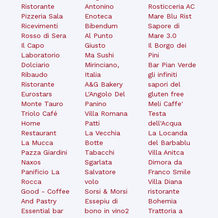
Ristorante
Antonino
Rosticceria AC
Pizzeria Sala
Enoteca
Mare Blu Rist
Ricevimenti
Bibendum
Sapore di
Rosso di Sera
Al Punto
Mare 3.0
Il Capo
Giusto
Il Borgo dei
Laboratorio
Ma Sushi
Pini
Dolciario
Mirinciano,
Bar Pian Verde
Ribaudo
Italia
gli infiniti
Ristorante
A&G Bakery
sapori del
Eurostars
L'Angolo Del
gluten free
Monte Tauro
Panino
Meli Caffe'
Triolo Café
Villa Romana
Testa
Home
Patti
dell'Acqua
Restaurant
La Vecchia
La Locanda
La Mucca
Botte
del Barbablu
Pazza Giardini
Tabacchi
Villa Anitca
Naxos
Sgarlata
Dimora da
Panificio La
Salvatore
Franco Smile
Rocca
volo
Villa Diana
Good - Coffee
Sorsi & Morsi
ristorante
And Pastry
Essepiu di
Bohemia
Essential bar
bono in vino2
Trattoria a