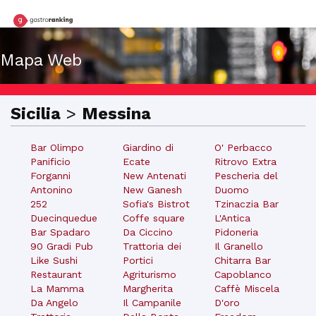
Mapa Web
Sicilia
>
Messina
Bar Olimpo
Giardino di
O' Perbacco
Panificio
Ecate
Ritrovo Extra
Forganni
New Antenati
Pescheria del
Antonino
New Ganesh
Duomo
252
Sofia's Bistrot
Tzinaczia Bar
Duecinquedue
Coffe square
L'Antica
Bar Spadaro
Da Ciccino
Pidoneria
90 Gradi Pub
Trattoria dei
Il Granello
Like Sushi
Portici
Chitarra Bar
Restaurant
Agriturismo
Capoblanco
La Mamma
Margherita
Caffè Miscela
Da Angelo
Il Campanile
D'oro