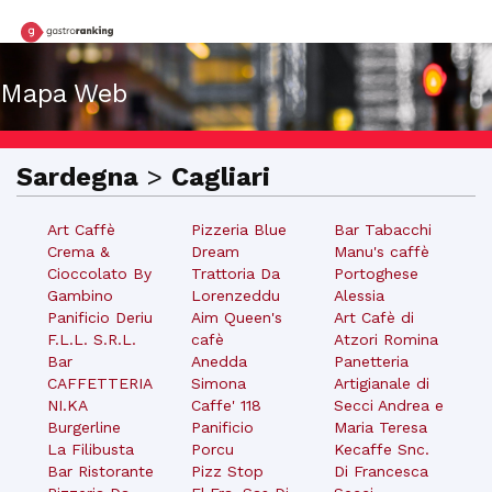
Mapa Web
Sardegna
>
Cagliari
Art Caffè
Pizzeria Blue
Bar Tabacchi
Crema &
Dream
Manu's caffè
Cioccolato By
Trattoria Da
Portoghese
Gambino
Lorenzeddu
Alessia
Panificio Deriu
Aim Queen's
Art Cafè di
F.L.L. S.R.L.
cafè
Atzori Romina
Bar
Anedda
Panetteria
CAFFETTERIA
Simona
Artigianale di
NI.KA
Caffe' 118
Secci Andrea e
Burgerline
Panificio
Maria Teresa
La Filibusta
Porcu
Kecaffe Snc.
Bar Ristorante
Pizz Stop
Di Francesca