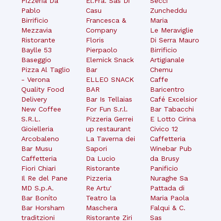
Pizzeria Da
El.Fra. Sas Di
Secci
Pablo
Casu
Zuncheddu
Birrificio
Francesca &
Maria
Mezzavia
Company
Le Meraviglie
Ristorante
Floris
Di Serra Mauro
Baylle 53
Pierpaolo
Birrificio
Baseggio
Elemick Snack
Artigianale
Pizza Al Taglio
Bar
Chemu
- Verona
ELLEO SNACK
Caffe
Quality Food
BAR
Baricentro
Delivery
Bar Is Tellaias
Café Excelsior
New Coffee
For Fun S.r.l.
Bar Tabacchi
S.R.L.
Pizzeria Gerrei
E Lotto Cirina
Gioielleria
up restaurant
Civico 12
Arcobaleno
La Taverna dei
Caffetteria
Bar Musu
Sapori
Winebar Pub
Caffetteria
Da Lucio
da Brusy
Fiori Chiari
Ristorante
Panificio
Il Re del Pane
Pizzeria
Nuraghe Sa
MD S.p.A.
Re Artu'
Pattada di
Bar Boníto
Teatro la
Maria Paola
Bar Horsham
Maschera
Falqui & C.
traditzioni
Ristorante Ziri
Sas