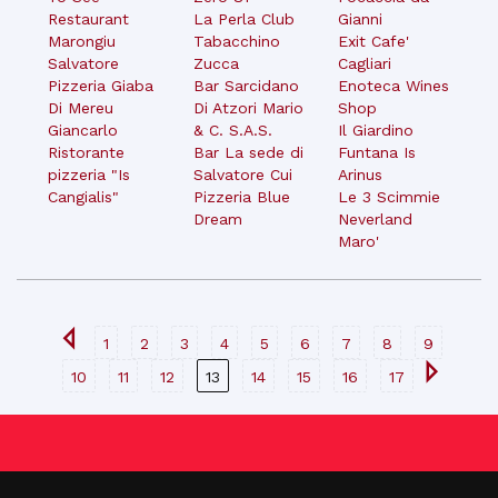
Restaurant
La Perla Club
Gianni
Marongiu
Tabacchino
Exit Cafe'
Salvatore
Zucca
Cagliari
Pizzeria Giaba
Bar Sarcidano
Enoteca Wines
Di Mereu
Di Atzori Mario
Shop
Giancarlo
& C. S.A.S.
Il Giardino
Ristorante
Bar La sede di
Funtana Is
pizzeria "Is
Salvatore Cui
Arinus
Cangialis"
Pizzeria Blue
Le 3 Scimmie
Dream
Neverland
Maro'
1
2
3
4
5
6
7
8
9
10
11
12
13
14
15
16
17