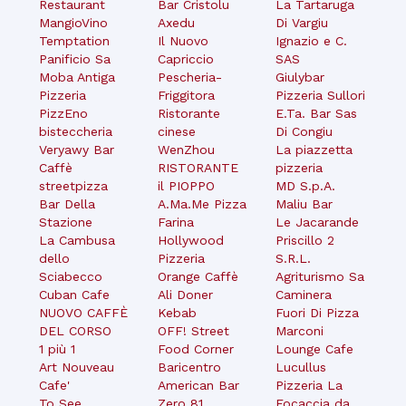
Restaurant
Bar Cristolu
La Tartaruga
MangioVino
Axedu
Di Vargiu
Temptation
Il Nuovo
Ignazio e C.
Panificio Sa
Capriccio
SAS
Moba Antiga
Pescheria-
Giulybar
Pizzeria
Friggitora
Pizzeria Sullori
PizzEno
Ristorante
E.Ta. Bar Sas
bisteccheria
cinese
Di Congiu
Veryawy Bar
WenZhou
La piazzetta
Caffè
RISTORANTE
pizzeria
streetpizza
il PIOPPO
MD S.p.A.
Bar Della
A.Ma.Me Pizza
Maliu Bar
Stazione
Farina
Le Jacarande
La Cambusa
Hollywood
Priscillo 2
dello
Pizzeria
S.R.L.
Sciabecco
Orange Caffè
Agriturismo Sa
Cuban Cafe
Ali Doner
Caminera
NUOVO CAFFÈ
Kebab
Fuori Di Pizza
DEL CORSO
OFF! Street
Marconi
1 più 1
Food Corner
Lounge Cafe
Art Nouveau
Baricentro
Lucullus
Cafe'
American Bar
Pizzeria La
To See
Zero 81
Focaccia da