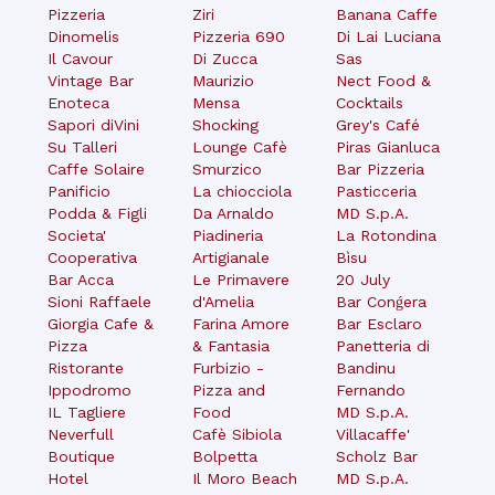
Pizzeria
Ziri
Banana Caffe
Dinomelis
Pizzeria 690
Di Lai Luciana
Il Cavour
Di Zucca
Sas
Vintage Bar
Maurizio
Nect Food &
Enoteca
Mensa
Cocktails
Sapori diVini
Shocking
Grey's Café
Su Talleri
Lounge Cafè
Piras Gianluca
Caffe Solaire
Smurzico
Bar Pizzeria
Panificio
La chiocciola
Pasticceria
Podda & Figli
Da Arnaldo
MD S.p.A.
Societa'
Piadineria
La Rotondina
Cooperativa
Artigianale
Bìsu
Bar Acca
Le Primavere
20 July
Sioni Raffaele
d'Amelia
Bar Conǵera
Giorgia Cafe &
Farina Amore
Bar Esclaro
Pizza
& Fantasia
Panetteria di
Ristorante
Furbizio -
Bandinu
Ippodromo
Pizza and
Fernando
IL Tagliere
Food
MD S.p.A.
Neverfull
Cafè Sibiola
Villacaffe'
Boutique
Bolpetta
Scholz Bar
Hotel
Il Moro Beach
MD S.p.A.