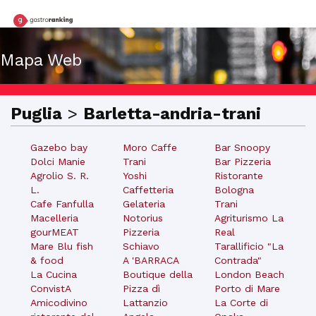
Mapa Web
Puglia
>
Barletta-andria-trani
Gazebo bay
Moro Caffe
Bar Snoopy
Dolci Manie
Trani
Bar Pizzeria
Agrolio S. R.
Yoshi
Ristorante
L.
Caffetteria
Bologna
Cafe Fanfulla
Gelateria
Trani
Macelleria
Notorius
Agriturismo La
gourMEAT
Pizzeria
Real
Mare Blu fish
Schiavo
Tarallificio "La
& food
A 'BARRACA
Contrada"
La Cucina
Boutique della
London Beach
ConvistA
Pizza dì
Porto di Mare
Amicodivino
Lattanzio
La Corte di