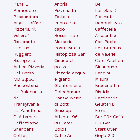
Pane E
Andria
Dei
Pomodoro
Pizzeria la
Lari Sas Di
Pescandora
Tettoia
Ricchiuti
Angel Coffee
Punto e a
Deborah & C.
Pizzeria "Il
capo
Caffeteria
Veliero"
Rossini cafè
Arcoantico
Ristorante
Masseria
San Paolo
Capitan
Posta Milella
Les Gateaux
Ruggiero
Ristopizza San
de Valerie
Ristopizza
Ciriaco al
Cafe Papillon
Antica Pizzeria
pozzo
Binariouno
Del Corso
Pizzeria acqua
Pane su
MD S.p.A.
e grano
Misura
Baccosteria
Gloutonnerie
Braceria La
La Balconata
DolceAmaro
Disfida
del
Bar Souvenir
Pasticceria
Transylvania
di Zotti
Gelateria
La Panetteria
Giuseppe
Floris
Di Altamura
Atlanta '96
Bar 90° Caffe
Caffettiamo
80 Fame
Piu Bar
Sheridans
Bolosì
Start Over
Coffee
Caffe Ai
Gogo 2.0