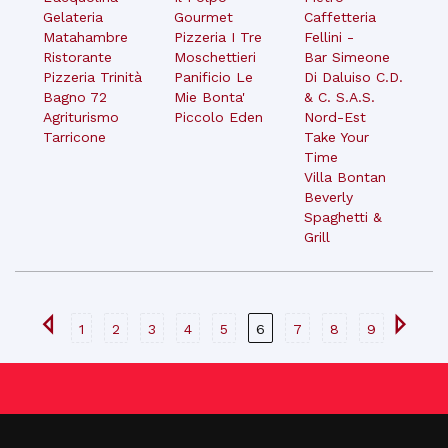
Gelateria
Gourmet
Caffetteria
Matahambre
Pizzeria I Tre
Fellini -
Ristorante
Moschettieri
Bar Simeone
Pizzeria Trinità
Panificio Le
Di Daluiso C.D.
Bagno 72
Mie Bonta'
& C. S.A.S.
Agriturismo
Piccolo Eden
Nord-Est
Tarricone
Take Your
Time
Villa Bontan
Beverly
Spaghetti &
Grill
1
2
3
4
5
6
7
8
9