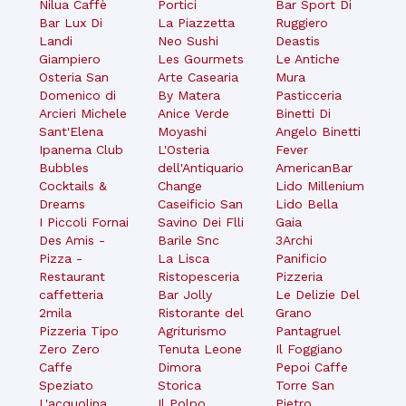
Nilua Caffè
Portici
Bar Sport Di
Bar Lux Di
La Piazzetta
Ruggiero
Landi
Neo Sushi
Deastis
Giampiero
Les Gourmets
Le Antiche
Osteria San
Arte Casearia
Mura
Domenico di
By Matera
Pasticceria
Arcieri Michele
Anice Verde
Binetti Di
Sant'Elena
Moyashi
Angelo Binetti
Ipanema Club
L'Osteria
Fever
Bubbles
dell'Antiquario
AmericanBar
Cocktails &
Change
Lido Millenium
Dreams
Caseificio San
Lido Bella
I Piccoli Fornai
Savino Dei Flli
Gaia
Des Amis -
Barile Snc
3Archi
Pizza -
La Lisca
Panificio
Restaurant
Ristopesceria
Pizzeria
caffetteria
Bar Jolly
Le Delizie Del
2mila
Ristorante del
Grano
Pizzeria Tipo
Agriturismo
Pantagruel
Zero Zero
Tenuta Leone
Il Foggiano
Caffe
Dimora
Pepoi Caffe
Speziato
Storica
Torre San
L'acquolina
Il Polpo
Pietro