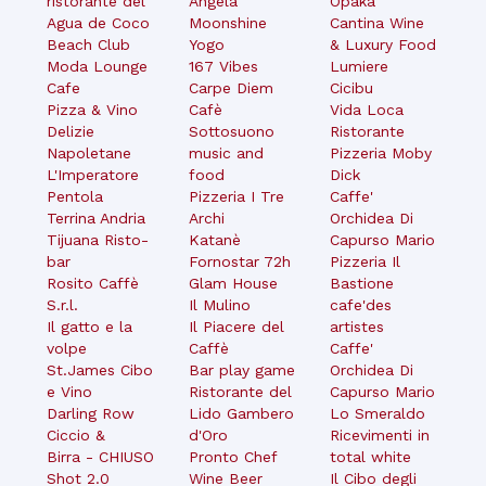
ristorante del
Angela
Opaka
Agua de Coco
Moonshine
Cantina Wine
Beach Club
Yogo
& Luxury Food
Moda Lounge
167 Vibes
Lumiere
Cafe
Carpe Diem
Cicibu
Pizza & Vino
Cafè
Vida Loca
Delizie
Sottosuono
Ristorante
Napoletane
music and
Pizzeria Moby
L'Imperatore
food
Dick
Pentola
Pizzeria I Tre
Caffe'
Terrina Andria
Archi
Orchidea Di
Tijuana Risto-
Katanè
Capurso Mario
bar
Fornostar 72h
Pizzeria Il
Rosito Caffè
Glam House
Bastione
S.r.l.
Il Mulino
cafe'des
Il gatto e la
Il Piacere del
artistes
volpe
Caffè
Caffe'
St.James Cibo
Bar play game
Orchidea Di
e Vino
Ristorante del
Capurso Mario
Darling Row
Lido Gambero
Lo Smeraldo
Ciccio &
d'Oro
Ricevimenti in
Birra - CHIUSO
Pronto Chef
total white
Shot 2.0
Wine Beer
Il Cibo degli