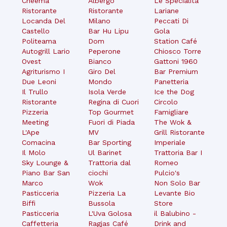
Cheema
Albergo
Le Specialità
Ristorante
Ristorante
Lariane
Locanda Del
Milano
Peccati Di
Castello
Bar Hu Lipu
Gola
Politeama
Dom
Station Café
Autogrill Lario
Peperone
Chiosco Torre
Ovest
Bianco
Gattoni 1960
Agriturismo I
Giro Del
Bar Premium
Due Leoni
Mondo
Panetteria
Il Trullo
Isola Verde
Ice the Dog
Ristorante
Regina di Cuori
Circolo
Pizzeria
Top Gourmet
Famigliare
Meeting
Fuori di Piada
The Wok &
L'Ape
MV
Grill Ristorante
Comacina
Bar Sporting
Imperiale
Il Molo
Ul Barinet
Trattoria Bar I
Sky Lounge &
Trattoria dal
Romeo
Piano Bar San
ciochi
Pulcio's
Marco
Wok
Non Solo Bar
Pasticceria
Pizzeria La
Levante Bio
Biffi
Bussola
Store
Pasticceria
L'Uva Golosa
il Balubino -
Caffetteria
Ragjas Café
Drink and