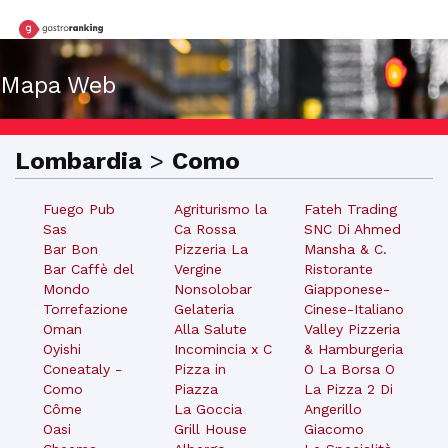
Mapa Web
Lombardia
>
Como
Fuego Pub
Agriturismo la
Fateh Trading
Sas
Ca Rossa
SNC Di Ahmed
Bar Bon
Pizzeria La
Mansha & C.
Bar Caffè del
Vergine
Ristorante
Mondo
Nonsolobar
Giapponese-
Torrefazione
Gelateria
Cinese-Italiano
Oman
Alla Salute
Valley Pizzeria
Oyishi
Incomincia x C
& Hamburgeria
Coneataly -
Pizza in
O La Borsa O
Como
Piazza
La Pizza 2 Di
Côme
La Goccia
Angerillo
Oasi
Grill House
Giacomo