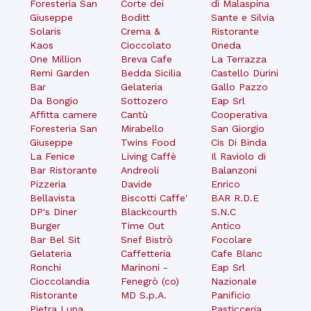
Foresteria San
Corte dei
di Malaspina
Giuseppe
Boditt
Sante e Silvia
Solaris
Crema &
Ristorante
Kaos
Cioccolato
Oneda
One Million
Breva Cafe
La Terrazza
Remi Garden
Bedda Sicilia
Castello Durini
Bar
Gelateria
Gallo Pazzo
Da Bongio
Sottozero
Eap Srl
Affitta camere
Cantù
Cooperativa
Foresteria San
Mirabello
San Giorgio
Giuseppe
Twins Food
Cis Di Binda
La Fenice
Living Caffè
Il Raviolo di
Bar Ristorante
Andreoli
Balanzoni
Pizzeria
Davide
Enrico
Bellavista
Biscotti Caffe'
BAR R.D.E
DP's Diner
Blackcourth
S.N.C
Burger
Time Out
Antico
Bar Bel Sit
Snef Bistrò
Focolare
Gelateria
Caffetteria
Cafe Blanc
Ronchi
Marinoni -
Eap Srl
Cioccolandia
Fenegrò (co)
Nazionale
Ristorante
MD S.p.A.
Panificio
Pietra Luna
Pasticceria