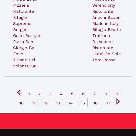
Pizzeria
Serendipity
Ristorante
Ristorante
Rifugio
Antichi Sapori
Supremo
Made in Italy
Burger
Rifugio Binate
Gallo Restyle
Trattoria
Pizza San
Belvedere
Giorgio By
Ristorante
Enzo
Hotel Re Sole
Il Pane Dei
Toro Rosso
Volonte' Srl
1
2
3
4
5
6
7
8
9
10
11
12
13
14
15
16
17