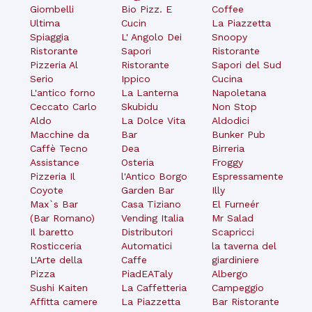
Giombelli
Bio Pizz. E
Coffee
Ultima
Cucin
La Piazzetta
Spiaggia
L' Angolo Dei
Snoopy
Ristorante
Sapori
Ristorante
Pizzeria Al
Ristorante
Sapori del Sud
Serio
Ippico
Cucina
L'antico forno
La Lanterna
Napoletana
Ceccato Carlo
Skubidu
Non Stop
Aldo
La Dolce Vita
Aldodici
Macchine da
Bar
Bunker Pub
Caffè Tecno
Dea
Birreria
Assistance
Osteria
Froggy
Pizzeria Il
l'Antico Borgo
Espressamente
Coyote
Garden Bar
Illy
Max`s Bar
Casa Tiziano
El Furneér
(Bar Romano)
Vending Italia
Mr Salad
Il baretto
Distributori
Scapricci
Rosticceria
Automatici
la taverna del
L'Arte della
Caffe
giardiniere
Pizza
PiadEATaly
Albergo
Sushi Kaiten
La Caffetteria
Campeggio
Affitta camere
La Piazzetta
Bar Ristorante