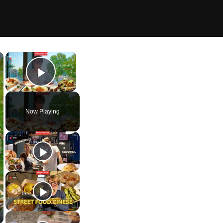
×
×
Play Video
Now Playing