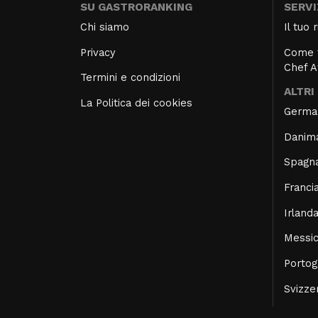
SU GASTRORANKING
SERVI
Chi siamo
Il tuo
Privacy
Come f
Chef 
Termini e condizioni
ALTRI
La Politica dei cookies
Germa
Danim
Spagn
Franci
Irland
Messi
Portog
Svizze