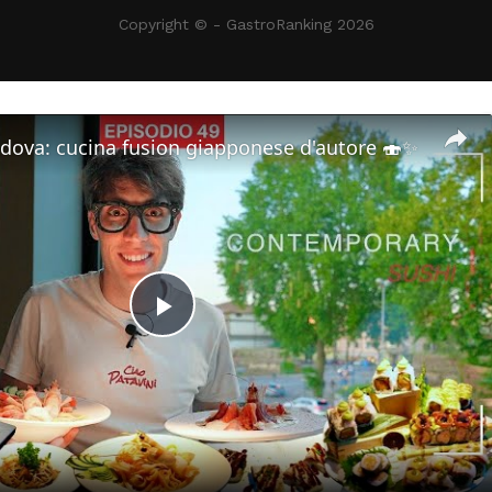
Copyright © - GastroRanking 2026
dova: cucina fusion giapponese d'autore 🍣✨
Play
Video