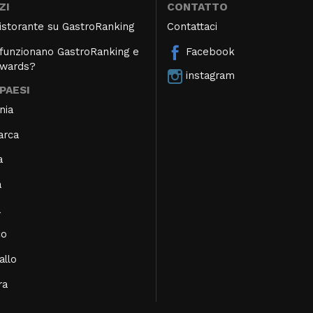
ZI
CONTATTO
 ristorante su GastroRanking
Contattaci
unzionano GastroRanking e
Facebook
Awards?
instagram
 PAESI
nia
arca
a
a
a
co
allo
ra