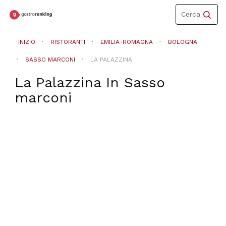
Toggle
Cerca
navigation
INIZIO
RISTORANTI
EMILIA-ROMAGNA
BOLOGNA
SASSO MARCONI
LA PALAZZINA
La Palazzina
In
Sasso
marconi