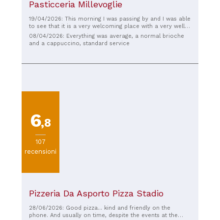
Pasticceria Millevoglie
19/04/2026: This morning I was passing by and I was able
to see that it is a very welcoming place with a very well
stocked pastry shop.
08/04/2026: Everything was average, a normal brioche
and a cappuccino, standard service
6
,8
107
recensioni
Pizzeria Da Asporto Pizza Stadio
28/06/2026: Good pizza... kind and friendly on the
phone. And usually on time, despite the events at the