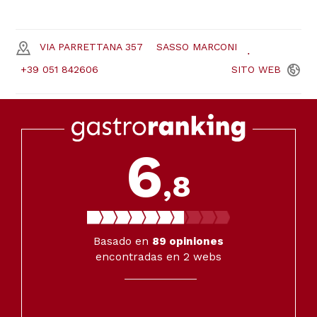
VIA PARRETTANA 357
SASSO MARCONI
+39 051 842606
SITO
WEB
6
,8
Basado en
89
opiniones
encontradas en 2 webs